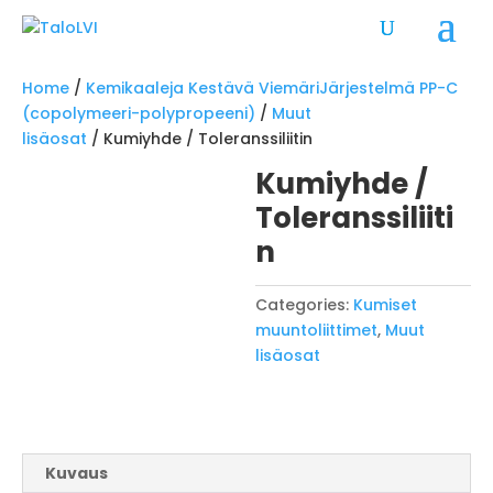
Home
/
Kemikaaleja Kestävä ViemäriJärjestelmä PP-C
(copolymeeri-polypropeeni)
/
Muut
lisäosat
/ Kumiyhde / Toleranssiliitin
Kumiyhde /
Toleranssiliiti
n
Categories:
Kumiset
muuntoliittimet
,
Muut
lisäosat
Kuvaus