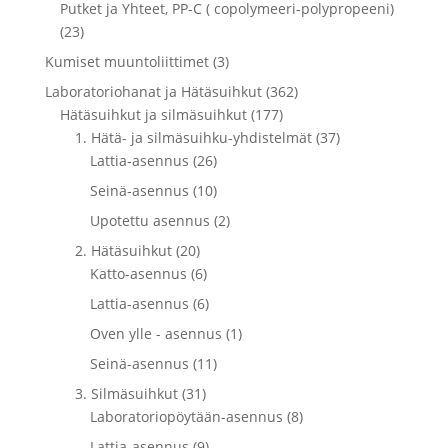
Putket ja Yhteet, PP-C ( copolymeeri-polypropeeni)
(23)
Kumiset muuntoliittimet (3)
Laboratoriohanat ja Hätäsuihkut (362)
Hätäsuihkut ja silmäsuihkut (177)
1. Hätä- ja silmäsuihku-yhdistelmät (37)
Lattia-asennus (26)
Seinä-asennus (10)
Upotettu asennus (2)
2. Hätäsuihkut (20)
Katto-asennus (6)
Lattia-asennus (6)
Oven ylle - asennus (1)
Seinä-asennus (11)
3. Silmäsuihkut (31)
Laboratoriopöytään-asennus (8)
Lattia-asennus (9)