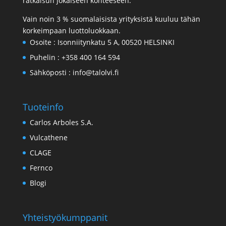
ratkaisun jokaiseen kohteeseen.
Vain noin 3 % suomalaisista yrityksistä kuuluu tähän
korkeimpaan luottoluokkaan.
Osoite :
Isonniitynkatu 5 A, 00520 HELSINKI
Puhelin :
+358 400 164 594
Sähköposti :
info@talolvi.fi
Tuoteinfo
Carlos Arboles S.A.
Vulcathene
CLAGE
Fernco
Blogi
Yhteistyökumppanit