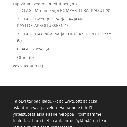
Läpivirtausvedenlämmittimet (30)
1. CLAGE M-mini sarja KOMPAKTIT RATKAISUT (9)
2. CLAGE C-compact sarja LAAJAAN
KÄYTTÖTARKOITUKSEEN (7)
3. CLAGE D-comfort sarja KORKEA SUORITUSKYKY
(9)
CLAGE lisäosat (4)
Other (0)
Vesisuodatin (1)
TaloLVI tarjoaa laadukkaita LVI-tuotteita sekä
asiantuntevaa palvelua. Haluamme tehdä
yhteistyöstä asiakkaalle helppoa – toimitamme
luotettavat tuotteet ja autamme löytämään oikean