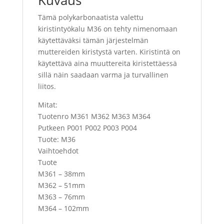
Kuvaus
Tämä polykarbonaatista valettu
kiristintyökalu M36 on tehty nimenomaan
käytettäväksi tämän järjestelmän
muttereiden kiristystä varten. Kiristintä on
käytettävä aina muuttereita kiristettäessä
sillä näin saadaan varma ja turvallinen
liitos.
Mitat:
Tuotenro M361 M362 M363 M364
Putkeen P001 P002 P003 P004
Tuote: M36
Vaihtoehdot
Tuote
M361 – 38mm
M362 – 51mm
M363 – 76mm
M364 – 102mm