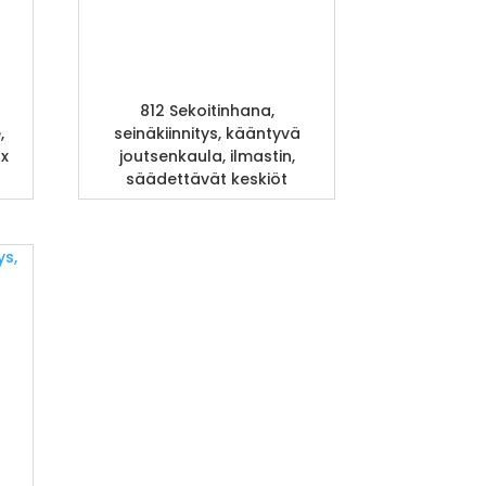
812 Sekoitinhana,
,
seinäkiinnitys, kääntyvä
 x
joutsenkaula, ilmastin,
säädettävät keskiöt