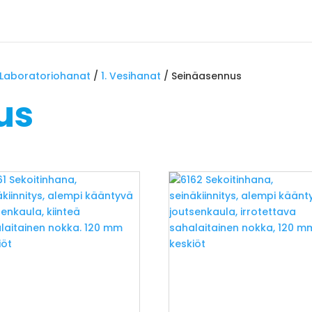
Laboratoriohanat
/
1. Vesihanat
/ Seinäasennus
us