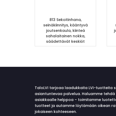
813 Sekoitinhana,
seinäkiinnitys, kääntyvä
joutsenkaula, kiinteä
j
sahalaitainen nokka,
säädettävät keskiöt
TaloLVI tarjoaa laadukkaita LVI-tuotteita 
asiantuntevaa palvelua. Haluamme tehdä 
asiakkaalle helppoa – toimitamme luotett
tuotteet ja autamme löytämään oikean ra
jokaiseen kohteeseen.