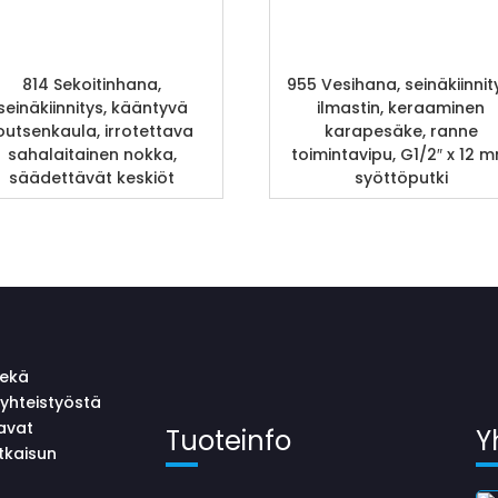
814 Sekoitinhana,
955 Vesihana, seinäkiinnit
seinäkiinnitys, kääntyvä
ilmastin, keraaminen
outsenkaula, irrotettava
karapesäke, ranne
sahalaitainen nokka,
toimintavipu, G1/2″ x 12 
säädettävät keskiöt
syöttöputki
sekä
yhteistyöstä
avat
Tuoteinfo
Y
tkaisun