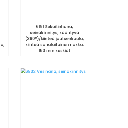
6191 Sekoitinhana,
seinäkiinnitys, kääntyvä
(360°)/kiinteä joutsenkaula,
la,
kiinteä sahalaitainen nokka.
t
150 mm keskiöt