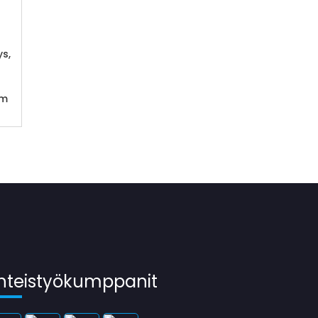
ys,
mm
hteistyökumppanit