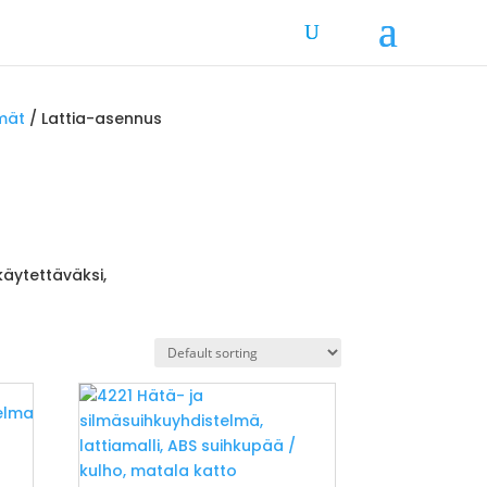
lmät
/ Lattia-asennus
käytettäväksi,