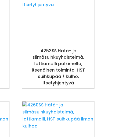
4253SS Hätä- ja
silmäsuihkuyhdistelmä,
lattiamalli polkimella,
itsenäinen toiminta, HST
suihkupää / kulho.
Itsetyhjentyvä