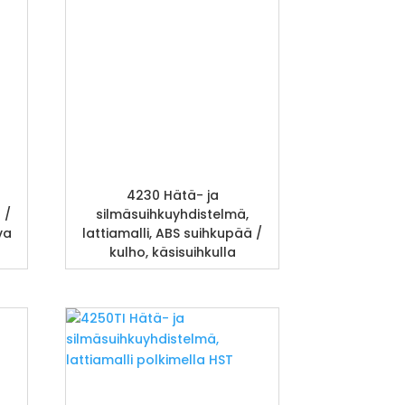
4230 Hätä- ja
 /
silmäsuihkuyhdistelmä,
va
lattiamalli, ABS suihkupää /
kulho, käsisuihkulla