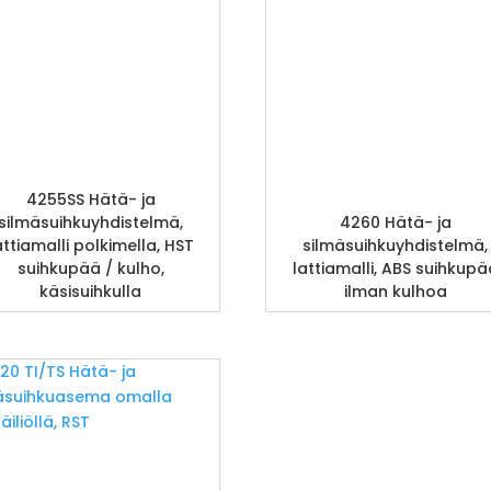
4255SS Hätä- ja
silmäsuihkuyhdistelmä,
4260 Hätä- ja
attiamalli polkimella, HST
silmäsuihkuyhdistelmä,
suihkupää / kulho,
lattiamalli, ABS suihkupä
käsisuihkulla
ilman kulhoa