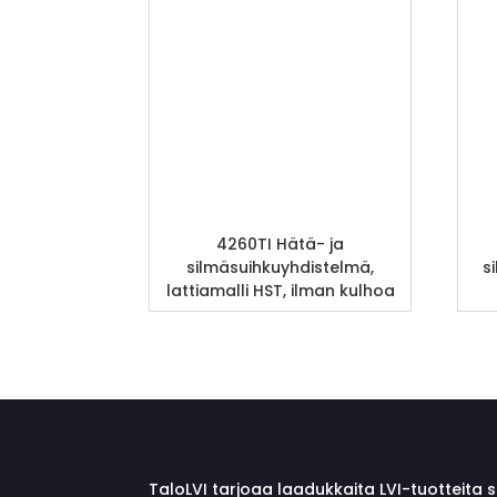
4260TI Hätä- ja
silmäsuihkuyhdistelmä,
s
lattiamalli HST, ilman kulhoa
TaloLVI tarjoaa laadukkaita LVI-tuotteita 