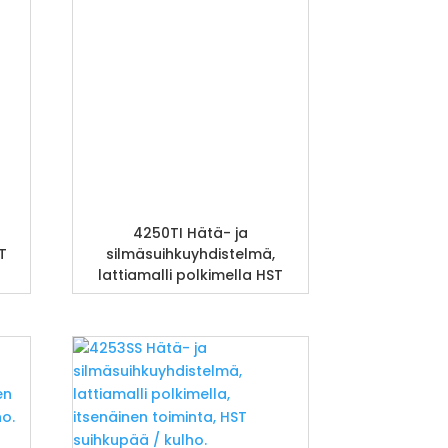
4250TI Hätä- ja
T
silmäsuihkuyhdistelmä,
lattiamalli polkimella HST