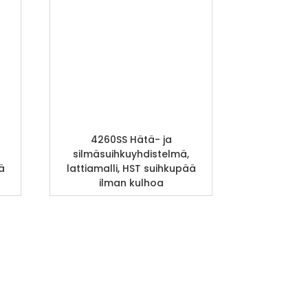
4260SS Hätä- ja
silmäsuihkuyhdistelmä,
ä
lattiamalli, HST suihkupää
ilman kulhoa