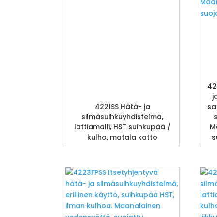
42
j
4221SS Hätä- ja
sa
silmäsuihkuyhdistelmä,
lattiamalli, HST suihkupää /
M
kulho, matala katto
s