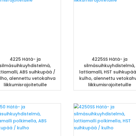
4225 Hätä- ja
4225SS Hätä- ja
silmäsuihkuyhdistelmä,
silmäsuihkuyhdistelmä,
ttiamalli, ABS suihkupää /
lattiamalli, HST suihkupää
lho, alennettu vetokahva
kulho, alennettu vetokah
liikkumisrajoitetuille
liikkumisrajoitetuille