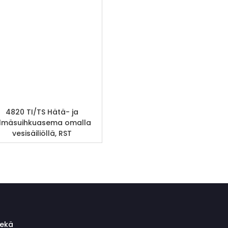
4820 TI/TS Hätä- ja
ilmäsuihkuasema omalla
vesisäiliöllä, RST
sekä