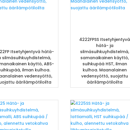
4222FPSS Itsetyhjentyv
hätä- ja
22FP Itsetyhjentyvä hätä-
silmäsuihkuyhdistelmä,
a silmäsuihkuyhdistelmä,
samanaikainen käyttö,
manaikainen käyttö, ABS-
suihkupää HST, ilman
suihkupää, ilman kulhoa.
kulhoa. Maanalainen
aanalainen vedensyöttö,
vedensyöttö, suojattu
uojattu äärilämpötiloilta
äärilämpötiloilta