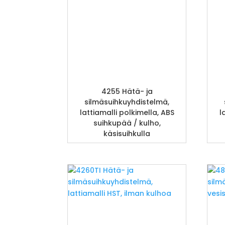
4255 Hätä- ja
silmäsuihkuyhdistelmä,
lattiamalli polkimella, ABS
l
suihkupää / kulho,
käsisuihkulla