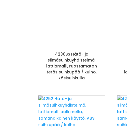
4230SS Hätä- ja
silmäsuihkuyhdistelmä,
lattiamalli, ruostamaton
teräs suihkupää / kulho,
l
käsisuihkulla