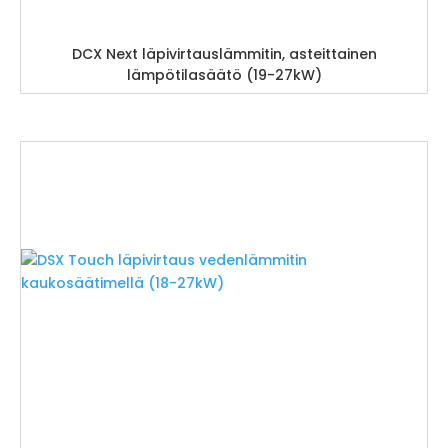
DCX Next läpivirtauslämmitin, asteittainen
lämpötilasäätö (19-27kW)