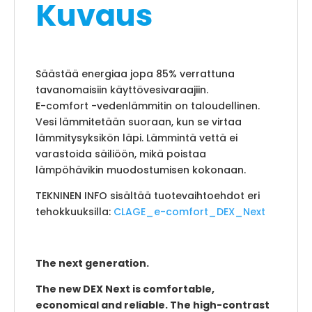
Kuvaus
Säästää energiaa jopa 85% verrattuna
tavanomaisiin käyttövesivaraajiin.
E-comfort -vedenlämmitin on taloudellinen.
Vesi lämmitetään suoraan, kun se virtaa
lämmitysyksikön läpi. Lämmintä vettä ei
varastoida säiliöön, mikä poistaa
lämpöhävikin muodostumisen kokonaan.
TEKNINEN INFO sisältää tuotevaihtoehdot eri
tehokkuuksilla:
CLAGE_e-comfort_DEX_Next
The next generation.
The new DEX Next is comfortable,
economical and reliable. The high-contrast