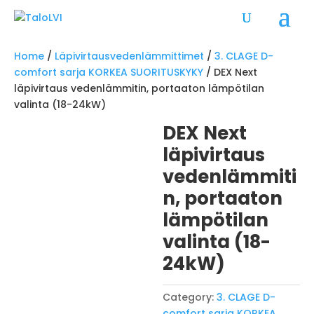
Home
/
Läpivirtausvedenlämmittimet
/
3. CLAGE D-
comfort sarja KORKEA SUORITUSKYKY
/ DEX Next
läpivirtaus vedenlämmitin, portaaton lämpötilan
valinta (18-24kW)
DEX Next
läpivirtaus
vedenlämmiti
n, portaaton
lämpötilan
valinta (18-
24kW)
Category:
3. CLAGE D-
comfort sarja KORKEA