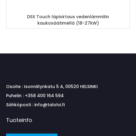
DSX Touch läpivirtaus vedenlämmitin
kaukosäätimellä (18-27kW)
Osoite :
Isonniitynkatu 5 A, 00520 HELSINKI
Puhelin :
+358 400 164 594
Sähköposti :
info@talolvi.fi
Tuoteinfo