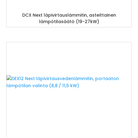
DCX Next läpivirtauslämmitin, asteittainen
lämpötilasäätö (19-27kW)