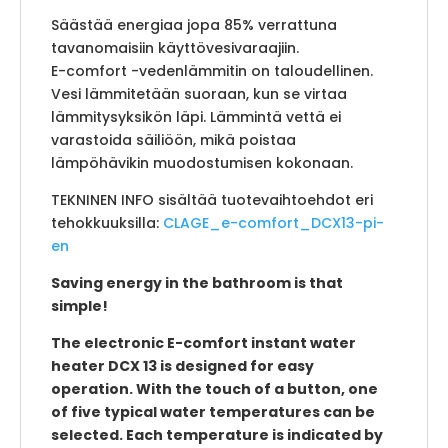
Säästää energiaa jopa 85% verrattuna
tavanomaisiin käyttövesivaraajiin.
E-comfort -vedenlämmitin on taloudellinen.
Vesi lämmitetään suoraan, kun se virtaa
lämmitysyksikön läpi. Lämmintä vettä ei
varastoida säiliöön, mikä poistaa
lämpöhävikin muodostumisen kokonaan.
TEKNINEN INFO sisältää tuotevaihtoehdot eri
tehokkuuksilla:
CLAGE_e-comfort_DCX13-pi-
en
Saving energy in the bathroom is that
simple!
The electronic E-comfort instant water
heater DCX 13 is designed for easy
operation. With the touch of a button, one
of five typical water temperatures can be
selected. Each temperature is indicated by