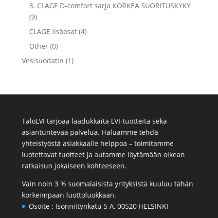
3. CLAGE D-comfort sarja KORKEA SUORITUSKYKY
(9)
CLAGE lisäosat (4)
Other (0)
Vesisuodatin (1)
TaloLVI tarjoaa laadukkaita LVI-tuotteita sekä
asiantuntevaa palvelua. Haluamme tehdä
yhteistyöstä asiakkaalle helppoa – toimitamme
luotettavat tuotteet ja autamme löytämään oikean
ratkaisun jokaiseen kohteeseen.
Vain noin 3 % suomalaisista yrityksistä kuuluu tähän
korkeimpaan luottoluokkaan.
Osoite :
Isonniitynkatu 5 A, 00520 HELSINKI