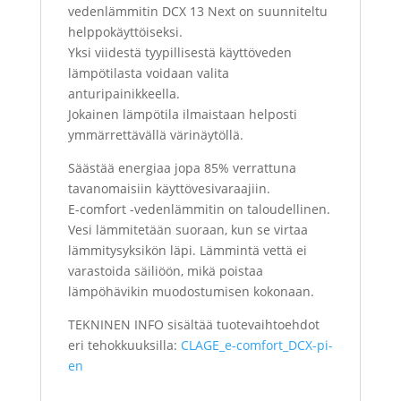
vedenlämmitin DCX 13 Next on suunniteltu
helppokäyttöiseksi.
Yksi viidestä tyypillisestä käyttöveden
lämpötilasta voidaan valita
anturipainikkeella.
Jokainen lämpötila ilmaistaan helposti
ymmärrettävällä värinäytöllä.
Säästää energiaa jopa 85% verrattuna
tavanomaisiin käyttövesivaraajiin.
E-comfort -vedenlämmitin on taloudellinen.
Vesi lämmitetään suoraan, kun se virtaa
lämmitysyksikön läpi. Lämmintä vettä ei
varastoida säiliöön, mikä poistaa
lämpöhävikin muodostumisen kokonaan.
TEKNINEN INFO sisältää tuotevaihtoehdot
eri tehokkuuksilla:
CLAGE_e-comfort_DCX-pi-
en