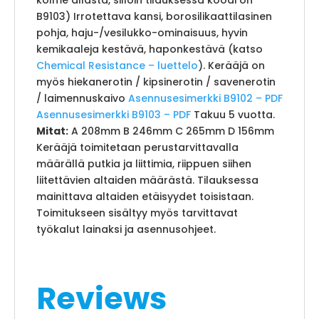
kolme allasta, silloin tilauksessa koodi on
B9103) Irrotettava kansi, borosilikaattilasinen
pohja, haju-/vesilukko-ominaisuus, hyvin
kemikaaleja kestävä, haponkestävä (katso
Chemical Resistance – luettelo
). Kerääjä on
myös hiekanerotin / kipsinerotin / savenerotin
/ laimennuskaivo
Asennusesimerkki B9102 – PDF
Asennusesimerkki B9103 – PDF
Takuu 5 vuotta.
Mitat:
A 208mm B 246mm C 265mm D 156mm
Kerääjä toimitetaan perustarvittavalla
määrällä putkia ja liittimia, riippuen siihen
liitettävien altaiden määrästä. Tilauksessa
mainittava altaiden etäisyydet toisistaan.
Toimitukseen sisältyy myös tarvittavat
työkalut lainaksi ja asennusohjeet.
Reviews