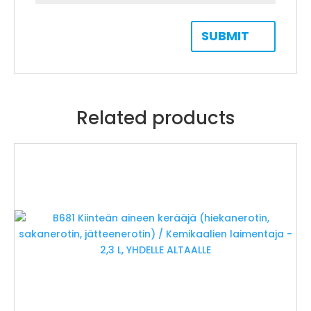
Related products