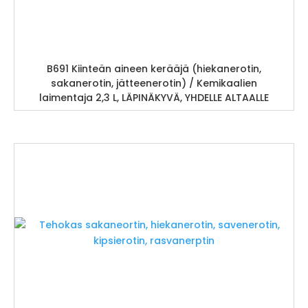
B691 Kiinteän aineen kerääjä (hiekanerotin,
sakanerotin, jätteenerotin) / Kemikaalien
laimentaja 2,3 L, LÄPINÄKYVÄ, YHDELLE ALTAALLE