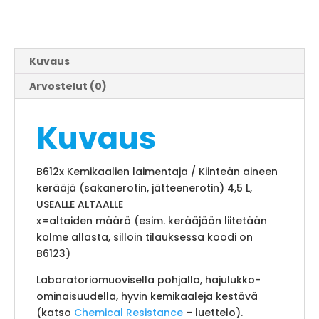
Kuvaus
Arvostelut (0)
Kuvaus
B612x Kemikaalien laimentaja / Kiinteän aineen
kerääjä (sakanerotin, jätteenerotin) 4,5 L,
USEALLE ALTAALLE
x=altaiden määrä (esim. kerääjään liitetään
kolme allasta, silloin tilauksessa koodi on
B6123)
Laboratoriomuovisella pohjalla, hajulukko-
ominaisuudella, hyvin kemikaaleja kestävä
(katso
Chemical Resistance
– luettelo).