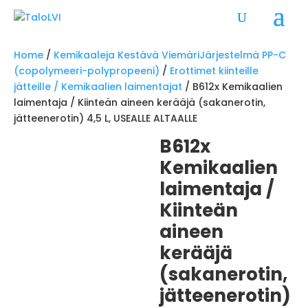
Home
/
Kemikaaleja Kestävä ViemäriJärjestelmä PP-C
(copolymeeri-polypropeeni)
/
Erottimet kiinteille
jätteille / Kemikaalien laimentajat
/ B612x Kemikaalien
laimentaja / Kiinteän aineen kerääjä (sakanerotin,
jätteenerotin) 4,5 L, USEALLE ALTAALLE
B612x
Kemikaalien
laimentaja /
Kiinteän
aineen
kerääjä
(sakanerotin,
jätteenerotin)