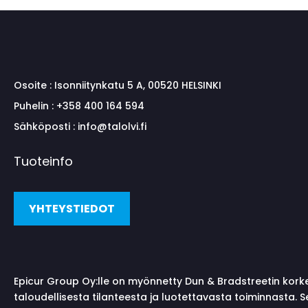
Osoite :
Isonniitynkatu 5 A, 00520 HELSINKI
Puhelin :
+358 400 164 594
Sähköposti :
info@talolvi.fi
Tuoteinfo
YHTEYSTIEDOT
Epicur Group Oy:lle on myönnetty Dun & Bradstreetin kork
taloudellisesta tilanteesta ja luotettavasta toiminnasta. 