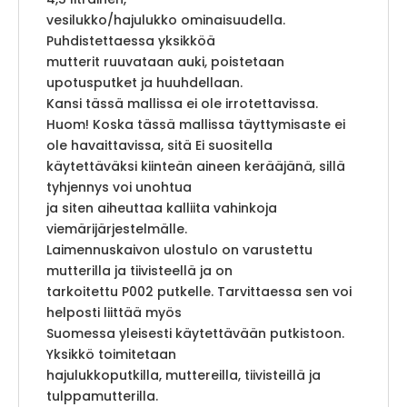
vesilukko/hajulukko ominaisuudella.
Puhdistettaessa yksikköä
mutterit ruuvataan auki, poistetaan
upotusputket ja huuhdellaan.
Kansi tässä mallissa ei ole irrotettavissa.
Huom! Koska tässä mallissa täyttymisaste ei
ole havaittavissa, sitä Ei suositella
käytettäväksi kiinteän aineen kerääjänä, sillä
tyhjennys voi unohtua
ja siten aiheuttaa kalliita vahinkoja
viemärijärjestelmälle.
Laimennuskaivon ulostulo on varustettu
mutterilla ja tiivisteellä ja on
tarkoitettu P002 putkelle. Tarvittaessa sen voi
helposti liittää myös
Suomessa yleisesti käytettävään putkistoon.
Yksikkö toimitetaan
hajulukkoputkilla, muttereilla, tiivisteillä ja
tulppamutterilla.