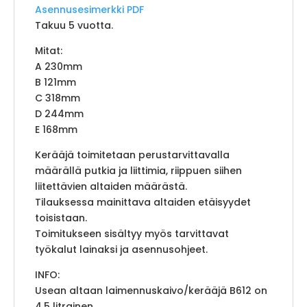
Asennusesimerkki PDF
Takuu 5 vuotta.
Mitat:
A 230mm
B 121mm
C 318mm
D 244mm
E 168mm
Kerääjä toimitetaan perustarvittavalla
määrällä putkia ja liittimia, riippuen siihen
liitettävien altaiden määrästä.
Tilauksessa mainittava altaiden etäisyydet
toisistaan.
Toimitukseen sisältyy myös tarvittavat
työkalut lainaksi ja asennusohjeet.
INFO:
Usean altaan laimennuskaivo/kerääjä B612 on
4,5 litrainen,