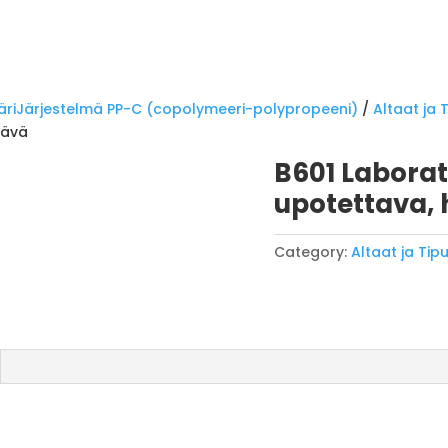
äriJärjestelmä PP-C (copolymeeri-polypropeeni)
/
Altaat ja 
tävä
B601 Laborat
upotettava,
Category:
Altaat ja Tip