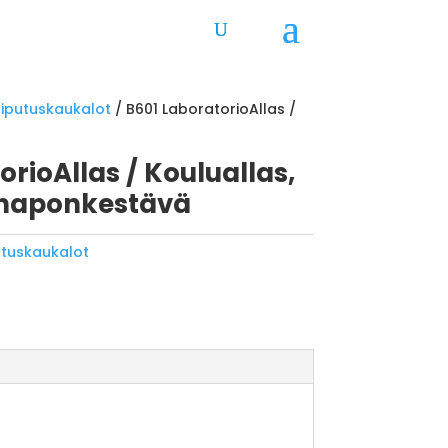
Tiputuskaukalot
/ B601 LaboratorioAllas /
orioAllas / Kouluallas,
 haponkestävä
utuskaukalot