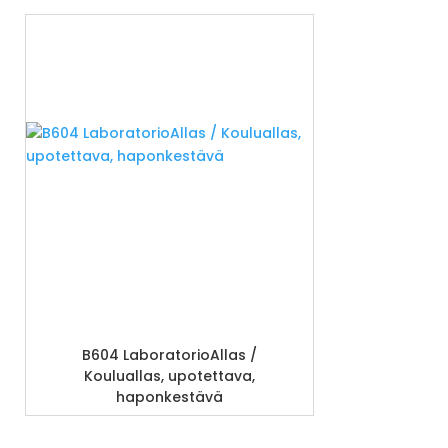
B604 LaboratorioAllas /
Kouluallas, upotettava,
haponkestävä