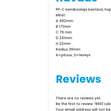
PP-C kemikaaleja kestävä, ha
Mitat:
A 492mm
B 171mm
C 76 mm
D 241mm
H 32mm
Radius 36mm
A=pituus, D=leveys
Reviews
There are no reviews yet.
Be the first to review “B601 L
Your email address will not be