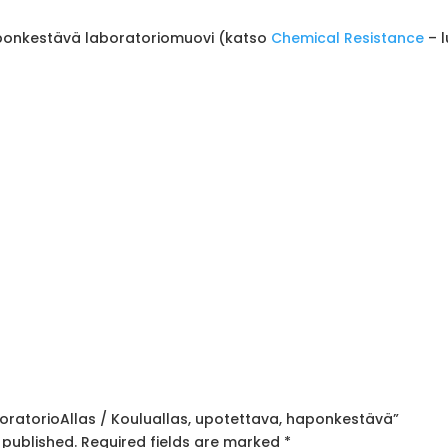
ponkestävä laboratoriomuovi (katso
Chemical Resistance
– l
aboratorioAllas / Kouluallas, upotettava, haponkestävä”
 published.
Required fields are marked
*