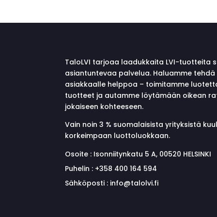
TaloLVI tarjoaa laadukkaita LVI-tuotteita 
asiantuntevaa palvelua. Haluamme tehdä 
asiakkaalle helppoa – toimitamme luotett
tuotteet ja autamme löytämään oikean ra
jokaiseen kohteeseen.
Vain noin 3 % suomalaisista yrityksistä ku
korkeimpaan luottoluokkaan.
Osoite :
Isonniitynkatu 5 A, 00520 HELSINKI
Puhelin :
+358 400 164 594
Sähköposti :
info@talolvi.fi