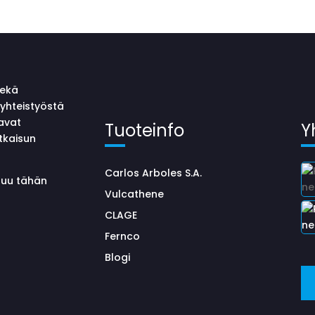
sekä
yhteistyöstä
avat
Tuoteinfo
Y
tkaisun
Carlos Arboles S.A.
uluu tähän
Vulcathene
CLAGE
Fernco
Blogi