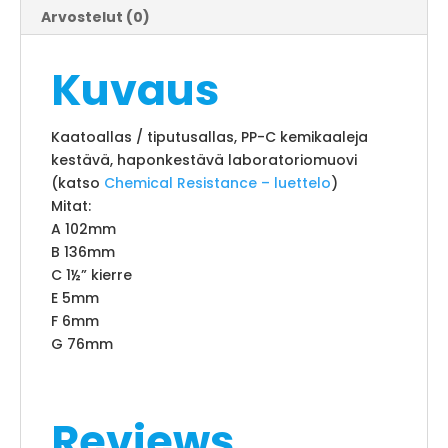
Arvostelut (0)
Kuvaus
Kaatoallas / tiputusallas, PP-C kemikaaleja
kestävä, haponkestävä laboratoriomuovi
(katso
Chemical Resistance – luettelo
)
Mitat:
A 102mm
B 136mm
C 1½” kierre
E 5mm
F 6mm
G 76mm
Reviews