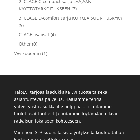
2. CLAGE C-compact sarja LAAJAAN
KÄYTTÖTARKOITUKSEEN (7)
3. CLAGE D-comfort sarja KORKEA SUORITUSKYKY
(9)
CLAGE lisäosat (4)
Other (0)
Vesisuodatin (1)
TaloLVI tarjoaa laadukkaita LVI-tuotteita sekä
asiantuntevaa palvelua. Haluamme tehdä
yhteistyöstä asiakkaalle helppoa – toimitamme
luotettavat tuotteet ja autamme löytämään oikean
ratkaisun jokaiseen kohteeseen.
Vain noin 3 % suomalaisista yrityksistä kuuluu tähän
korkeimpaan luottoluokkaan.