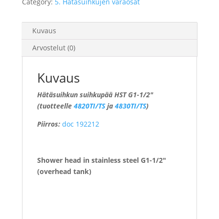
Category:
5. Hätäsuihkujen varaosat
Kuvaus
Arvostelut (0)
Kuvaus
Hätäsuihkun suihkupää HST G1-1/2″
(tuotteelle
4820TI/TS
ja
4830TI/TS
)
Piirros:
doc 192212
Shower head in stainless steel G1-1/2″
(overhead tank)