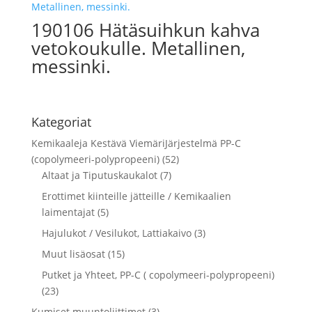
190106 Hätäsuihkun kahva
vetokoukulle. Metallinen,
messinki.
Kategoriat
Kemikaaleja Kestävä ViemäriJärjestelmä PP-C
(copolymeeri-polypropeeni) (52)
Altaat ja Tiputuskaukalot (7)
Erottimet kiinteille jätteille / Kemikaalien
laimentajat (5)
Hajulukot / Vesilukot, Lattiakaivo (3)
Muut lisäosat (15)
Putket ja Yhteet, PP-C ( copolymeeri-polypropeeni)
(23)
Kumiset muuntoliittimet (3)