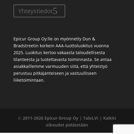
Yhteystiedot
Epicur Group Oy:lle on myönnetty Dun &
Bradstreetin korkein AAA-luottoluokitus vuonna
2025. Luokitus kertoo vakaasta taloudellisesta
tilanteesta ja luotettavasta toiminnasta. Se antaa
asiakkaillemme varmuuden siitä, että yhteistyö
perustuu pitkäjänteiseen ja vastuulliseen
liiketoimintaan.
©
2011-2026 Epicur Group Oy | TaloLVI | Kaikki
oikeudet pidätetään