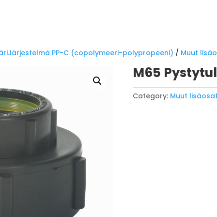
äriJärjestelmä PP-C (copolymeeri-polypropeeni)
/
Muut lisä
M65 Pystytul
Category:
Muut lisäosa