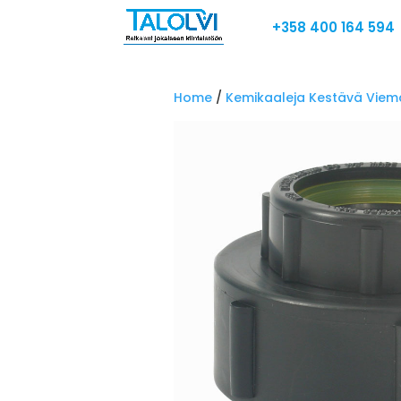
+358 400 164 594
Home
/
Kemikaaleja Kestävä Viem