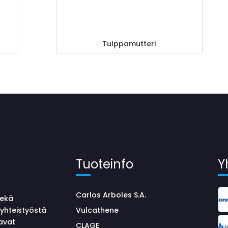
Tulppamutteri
Tuoteinfo
Y
Carlos Arboles S.A.
sekä
yhteistyöstä
Vulcathene
avat
CLAGE