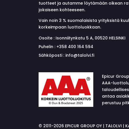
tuotteet ja autamme löytämään oikean ra
jokaiseen kohteeseen.
Vain noin 3 % suomalaisista yrityksistä ku
korkeimpaan luottoluokkaan.
Osoite :
Isonniitynkatu 5 A, 00520 HELSINKI
Puhelin :
+358 400 164 594
Sähköposti :
info@talolvi.fi
Epicur Group
AAA-luottolu
taloudellise
antaa asiakk
perustuu pitk
©
2011-2026 EPICUR GROUP OY | TALOLVI | 