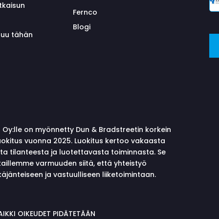
tkaisun
Fernco
Blogi
uluu tähän
 Oy:lle on myönnetty Dun & Bradstreetin korkein
okitus vuonna 2025. Luokitus kertoo vakaasta
sta tilanteesta ja luotettavasta toiminnasta. Se
aillemme varmuuden siitä, että yhteistyö
äjänteiseen ja vastuulliseen liiketoimintaan.
KAIKKI OIKEUDET PIDÄTETÄÄN