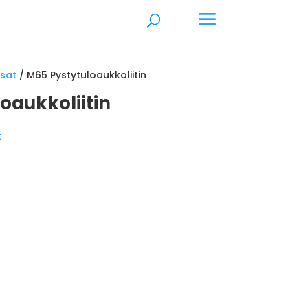
osat
/ M65 Pystytuloaukkoliitin
oaukkoliitin
t