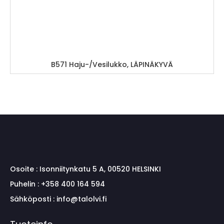
B571 Haju-/Vesilukko, LÄPINÄKYVÄ
Osoite :
Isonniitynkatu 5 A, 00520 HELSINKI
Puhelin :
+358 400 164 594
Sähköposti :
info@talolvi.fi