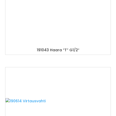
191043 Haara “T” G1/2″