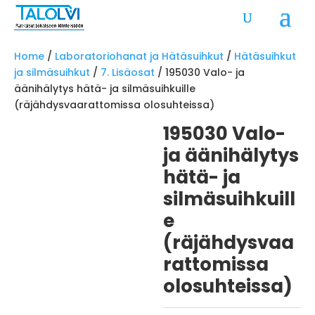
Home
/
Laboratoriohanat ja Hätäsuihkut
/
Hätäsuihkut
ja silmäsuihkut
/
7. Lisäosat
/ 195030 Valo- ja
äänihälytys hätä- ja silmäsuihkuille
(räjähdysvaarattomissa olosuhteissa)
195030 Valo-
ja äänihälytys
hätä- ja
silmäsuihkuill
e
(räjähdysvaa
rattomissa
olosuhteissa)