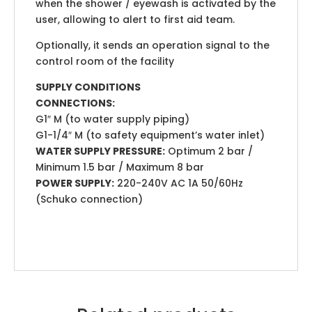
when the shower / eyewash is activated by the
user, allowing to alert to first aid team.
Optionally, it sends an operation signal to the
control room of the facility
SUPPLY CONDITIONS
CONNECTIONS:
G1″ M (to water supply piping)
G1-1/4″ M (to safety equipment’s water inlet)
WATER SUPPLY PRESSURE:
Optimum 2 bar /
Minimum 1.5 bar / Maximum 8 bar
POWER SUPPLY:
220-240V AC 1A 50/60Hz
(Schuko connection)