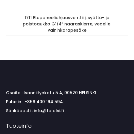
1711 Etupaneeliohjausventtiili, syöttö- ja
poistoaukko G1/4″ naaraskierre, vedelle.
Paininkarapesäke
Osoite :
Isonniitynkatu 5 A, 00520 HELSINKI
Puhelin :
+358 400 164 594
Sähköposti :
info@talolvi.fi
Tuoteinfo