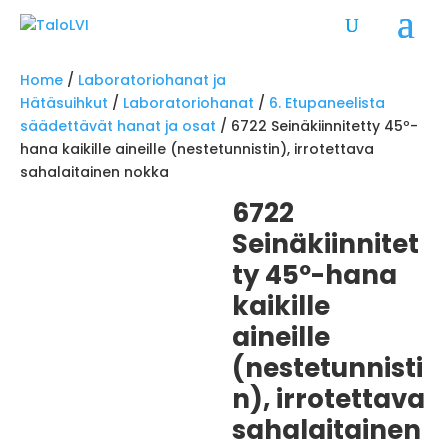
Home
/
Laboratoriohanat ja
Hätäsuihkut
/
Laboratoriohanat
/
6. Etupaneelista
säädettävät hanat ja osat
/ 6722 Seinäkiinnitetty 45º-
hana kaikille aineille (nestetunnistin), irrotettava
sahalaitainen nokka
6722
Seinäkiinnitet
ty 45º-hana
kaikille
aineille
(nestetunnisti
n), irrotettava
sahalaitainen