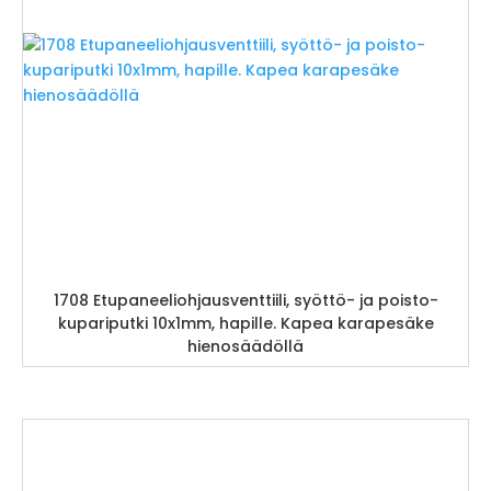
1708 Etupaneeliohjausventtiili, syöttö- ja poisto-
kupariputki 10x1mm, hapille. Kapea karapesäke
hienosäädöllä