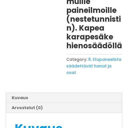
muille
paineilmoille
(nestetunnisti
n). Kapea
karapesäke
hienosäädöllä
Category:
6. Etupaneelista
säädettävät hanat ja
osat
Kuvaus
Arvostelut (0)