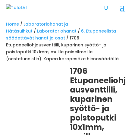
Home
/
Laboratoriohanat ja
Hätäsuihkut
/
Laboratoriohanat
/
6. Etupaneelista
säädettävät hanat ja osat
/ 1706
Etupaneeliohjausventtiili, kuparinen syöttö- ja
poistoputki 10x1mm, muille paineilmoille
(nestetunnistin). Kapea karapesäke hienosäädöllä
1706
Etupaneeliohj
ausventtiili,
kuparinen
syöttö- ja
poistoputki
10x1mm,