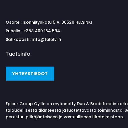
Osoite :
Isonniitynkatu 5 A, 00520 HELSINKI
Puhelin :
+358 400 164 594
Sähköposti :
info@talolvi.fi
Tuoteinfo
YHTEYSTIEDOT
Epicur Group Oy:lle on myönnetty Dun & Bradstreetin kork
taloudellisesta tilanteesta ja luotettavasta toiminnasta. 
perustuu pitkäjänteiseen ja vastuulliseen liiketoimintaan.