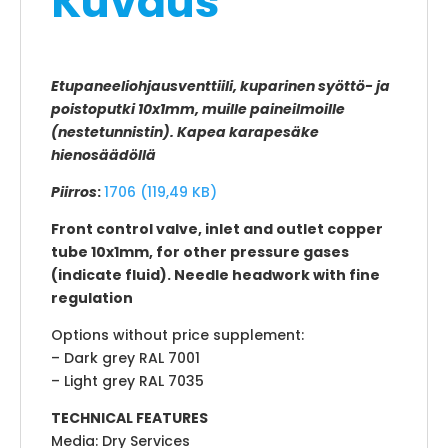
Kuvaus
Etupaneeliohjausventtiili, kuparinen syöttö- ja
poistoputki 10x1mm, muille paineilmoille
(nestetunnistin). Kapea karapesäke
hienosäädöllä
Piirros
:
1706 (119,49 KB)
Front control valve, inlet and outlet copper
tube 10x1mm, for other pressure gases
(indicate fluid). Needle headwork with fine
regulation
Options without price supplement:
– Dark grey RAL 7001
– Light grey RAL 7035
TECHNICAL FEATURES
Media: Dry Services