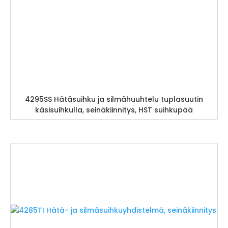
4295SS Hätäsuihku ja silmähuuhtelu tuplasuutin
käsisuihkulla, seinäkiinnitys, HST suihkupää