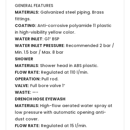
GENERAL FEATURES
MATERIALS:
Galvanized steel piping. Brass
fittings.
COATING:
Anti-corrosive polyamide 11 plastic
in high-visibility yellow color.
WATER INLET
: G1″ BSP
WATER INLET PRESSURE
: Recommended 2 bar /
Min. 1.5 bar / Max. 8 bar
SHOWER
MATERIALS
: Shower head in ABS plastic.
FLOW RATE:
Regulated at 110 l/min.
OPERATION:
Pull rod.
VALVE:
Full bore valve 1″
WASTE:
—-
DRENCH HOSE EYEWASH
MATERIALS:
High-flow aerated water spray at
low pressure with automatic opening anti-
dust cover.
FLOW RATE:
Regulated at 15 l/min.