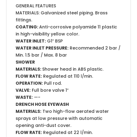
GENERAL FEATURES
MATERIALS: Galvanized steel piping. Brass
fittings.
COATING:
Anti-corrosive polyamide 11 plastic
in high-visibility yellow color.
WATER INLET:
G1″ BSP
WATER INLET PRESSURE:
Recommended 2 bar /
Min. 1.5 bar / Max. 8 bar
SHOWER
MATERIALS:
Shower head in ABS plastic.
FLOW RATE:
Regulated at 110 l/min.
OPERATION:
Pull rod.
VALVE:
Full bore valve 1″
WASTE:
—-
DRENCH HOSE EYEWASH
MATERIALS:
Two high-flow aerated water
sprays at low pressure with automatic
opening anti-dust cover.
FLOW RATE:
Regulated at 22 l/min.