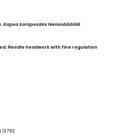
tys. Kapea karapesäke hienosäädöllä
ed. Needle headwork with fine regulation
N 13792