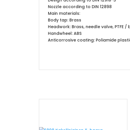
Design according to DIN 12918-3
Nozzle according to DIN 12898
Main materials:
Body tap: Brass
Headwork: Brass, needle valve, PTFE / 
Handwheel: ABS
Anticorrosive coating: Poliamide plasti