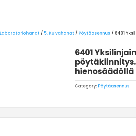
Laboratoriohanat
/
5. Kuivahanat
/
Pöytäasennus
/ 6401 Yksi
6401 Yksilinjai
pöytäkiinnity
hienosäädöllä
Category:
Pöytäasennus