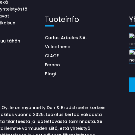
sekä
yhteistyöstä
avat
Tuoteinfo
Y
tkaisun
Carlos Arboles S.A.
uluu tähän
Vulcathene
CLAGE
Fernco
Blogi
 Oy:lle on myönnetty Dun & Bradstreetin korkein
okitus vuonna 2025. Luokitus kertoo vakaasta
sta tilanteesta ja luotettavasta toiminnasta. Se
aillemme varmuuden siitä, että yhteistyö