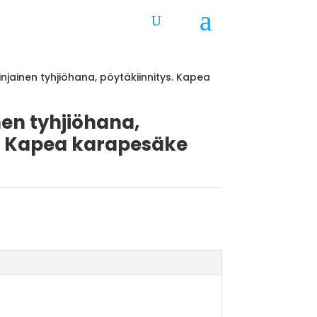
linjainen tyhjiöhana, pöytäkiinnitys. Kapea
nen tyhjiöhana,
s. Kapea karapesäke