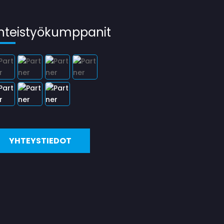
hteistyökumppanit
YHTEYSTIEDOT