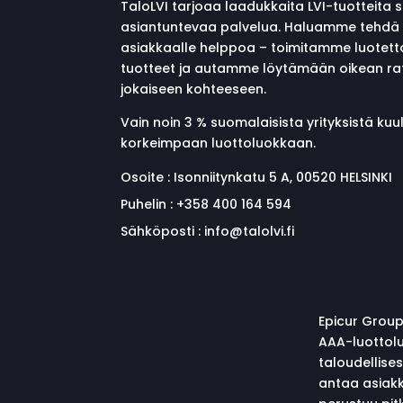
TaloLVI tarjoaa laadukkaita LVI-tuotteita 
asiantuntevaa palvelua. Haluamme tehdä 
asiakkaalle helppoa – toimitamme luotett
tuotteet ja autamme löytämään oikean ra
jokaiseen kohteeseen.
Vain noin 3 % suomalaisista yrityksistä ku
korkeimpaan luottoluokkaan.
Osoite :
Isonniitynkatu 5 A, 00520 HELSINKI
Puhelin :
+358 400 164 594
Sähköposti :
info@talolvi.fi
Epicur Group
AAA-luottolu
taloudellise
antaa asiakk