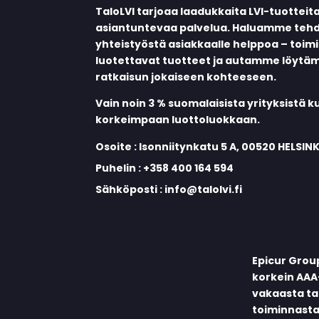
TaloLVI tarjoaa laadukkaita LVI-tuotteit
asiantuntevaa palvelua. Haluamme teh
yhteistyöstä asiakkaalle helppoa – toi
luotettavat tuotteet ja autamme löytä
ratkaisun jokaiseen kohteeseen.
Vain noin 3 % suomalaisista yrityksistä 
korkeimpaan luottoluokkaan.
Osoite :
Isonniitynkatu 5 A, 00520 HELSINK
Puhelin :
+358 400 164 594
Sähköposti :
info@talolvi.fi
Epicur Grou
korkein AAA
vakaasta tal
toiminnasta