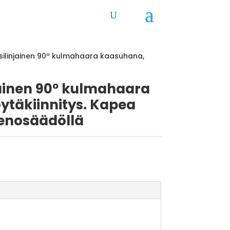
silinjainen 90º kulmahaara kaasuhana,
jainen 90º kulmahaara
ytäkiinnitys. Kapea
enosäädöllä