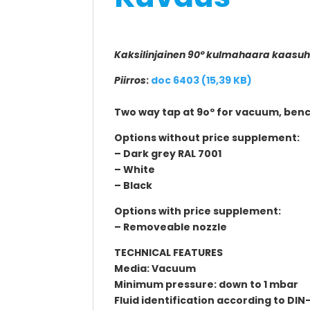
Kaksilinjainen 90º kulmahaara kaasuh
Piirros
:
doc 6403 (15,39 KB)
Two way tap at 9oº for vacuum, ben
Options without price supplement:
– Dark grey RAL 7001
– White
– Black
Options with price supplement:
– Removeable nozzle
TECHNICAL FEATURES
Media: Vacuum
Minimum pressure: down to 1 mbar
Fluid identification according to DIN