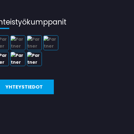
hteistyökumppanit
YHTEYSTIEDOT