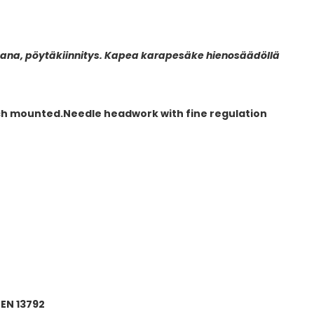
ana, pöytäkiinnitys. Kapea karapesäke hienosäädöllä
ch mounted.Needle headwork with fine regulation
-EN 13792