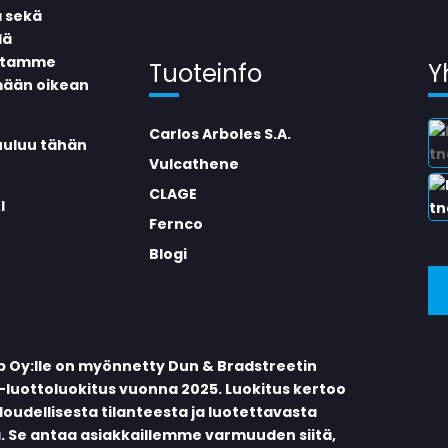
a sekä
dä
mitamme
Tuoteinfo
Y
mään oikean
Carlos Arboles S.A.
kuuluu tähän
Vulcathene
CLAGE
I
Fernco
Blogi
p Oy:lle on myönnetty Dun & Bradstreetin
-luottoluokitus vuonna 2025. Luokitus kertoo
oudellisesta tilanteesta ja luotettavasta
. Se antaa asiakkaillemme varmuuden siitä,