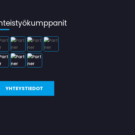
hteistyökumppanit
YHTEYSTIEDOT