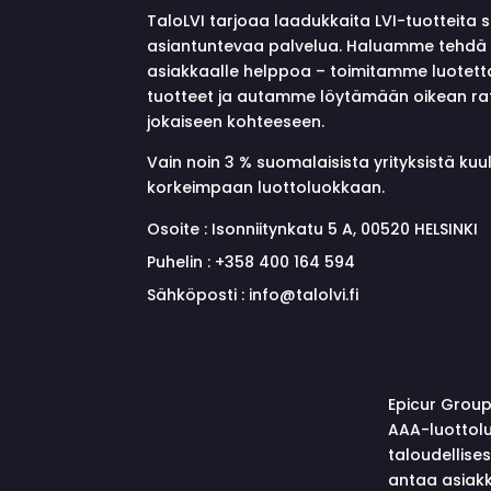
TaloLVI tarjoaa laadukkaita LVI-tuotteita 
asiantuntevaa palvelua. Haluamme tehdä 
asiakkaalle helppoa – toimitamme luotett
tuotteet ja autamme löytämään oikean ra
jokaiseen kohteeseen.
Vain noin 3 % suomalaisista yrityksistä ku
korkeimpaan luottoluokkaan.
Osoite :
Isonniitynkatu 5 A, 00520 HELSINKI
Puhelin :
+358 400 164 594
Sähköposti :
info@talolvi.fi
Epicur Group
AAA-luottolu
taloudellise
antaa asiakk