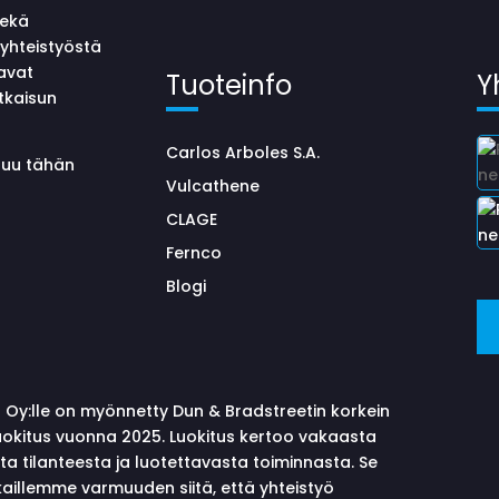
sekä
yhteistyöstä
avat
Tuoteinfo
Y
tkaisun
Carlos Arboles S.A.
uluu tähän
Vulcathene
CLAGE
Fernco
Blogi
 Oy:lle on myönnetty Dun & Bradstreetin korkein
okitus vuonna 2025. Luokitus kertoo vakaasta
sta tilanteesta ja luotettavasta toiminnasta. Se
aillemme varmuuden siitä, että yhteistyö