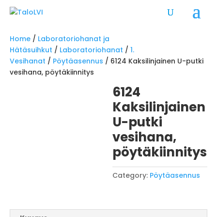
Home
/
Laboratoriohanat ja
Hätäsuihkut
/
Laboratoriohanat
/
1.
Vesihanat
/
Pöytäasennus
/ 6124 Kaksilinjainen U-putki
vesihana, pöytäkiinnitys
6124
Kaksilinjainen
U-putki
vesihana,
pöytäkiinnitys
Category:
Pöytäasennus