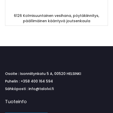
6126 Kolmisuuntainen vesihana, pöytäkiinnitys,
päällimäinen kääntyvä joutsenkaula
Osoite :
Isonniitynkatu 5 A, 00520 HELSINKI
Puhelin :
+358 400 164 594
Sähköposti :
info@talolvi.fi
Tuoteinfo