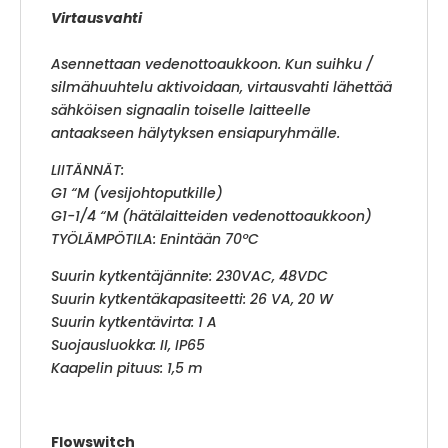
Virtausvahti
Asennettaan vedenottoaukkoon. Kun suihku /
silmähuuhtelu aktivoidaan, virtausvahti lähettää
sähköisen signaalin toiselle laitteelle
antaakseen hälytyksen ensiapuryhmälle.
LIITÄNNÄT:
G1 “M (vesijohtoputkille)
G1-1/4 “M (hätälaitteiden vedenottoaukkoon)
TYÖLÄMPÖTILA: Enintään 70ºC
Suurin kytkentäjännite: 230VAC, 48VDC
Suurin kytkentäkapasiteetti: 26 VA, 20 W
Suurin kytkentävirta: 1 A
Suojausluokka: II, IP65
Kaapelin pituus: 1,5 m
Flowswitch