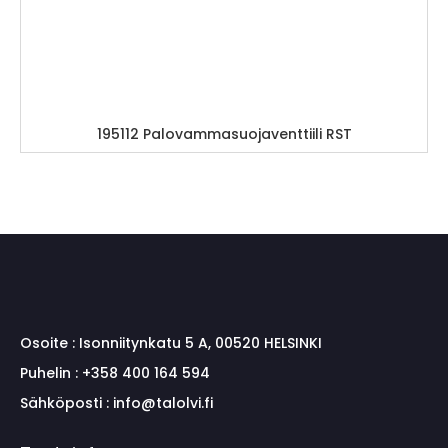
195112 Palovammasuojaventtiili RST
Osoite :
Isonniitynkatu 5 A, 00520 HELSINKI
Puhelin :
+358 400 164 594
Sähköposti :
info@talolvi.fi