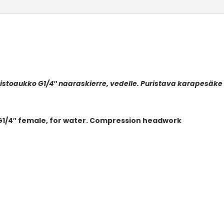
poistoaukko G1/4″ naaraskierre, vedelle. Puristava karapesäke
t G1/4″ female, for water. Compression headwork