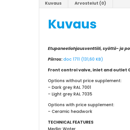
Kuvaus
Arvostelut (0)
Kuvaus
Etupaneeliohjausventtiili, syöttö- ja 
Piirros
:
doc 1711 (131,60 KB)
Front control valve, inlet and outle
Options without price supplement:
– Dark grey RAL 7001
– Light grey RAL 7035
Options with price supplement:
– Ceramic headwork
TECHNICAL FEATURES
Media: Water