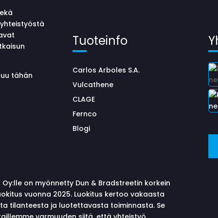
sekä
yhteistyöstä
avat
Tuoteinfo
Y
tkaisun
Carlos Arboles S.A.
uluu tähän
Vulcathene
CLAGE
Fernco
Blogi
 Oy:lle on myönnetty Dun & Bradstreetin korkein
okitus vuonna 2025. Luokitus kertoo vakaasta
sta tilanteesta ja luotettavasta toiminnasta. Se
aillemme varmuuden siitä, että yhteistyö