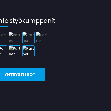
hteistyökumppanit
YHTEYSTIEDOT