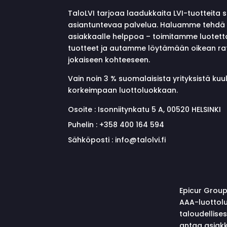
TaloLVI tarjoaa laadukkaita LVI-tuotteita 
asiantuntevaa palvelua. Haluamme tehdä 
asiakkaalle helppoa – toimitamme luotett
tuotteet ja autamme löytämään oikean ra
jokaiseen kohteeseen.
Vain noin 3 % suomalaisista yrityksistä ku
korkeimpaan luottoluokkaan.
Osoite :
Isonniitynkatu 5 A, 00520 HELSINKI
Puhelin :
+358 400 164 594
Sähköposti :
info@talolvi.fi
Epicur Group
AAA-luottolu
taloudellise
antaa asiakk