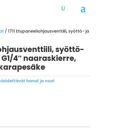
at
/ 1711 Etupaneeliohjausventtiili, syöttö- ja
ohjausventtiili, syöttö-
 G1/4″ naaraskierre,
nkarapesäke
 säädettävät hanat ja osat