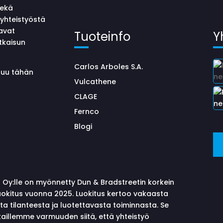
sekä
yhteistyöstä
avat
Tuoteinfo
Y
tkaisun
Carlos Arboles S.A.
uluu tähän
Vulcathene
CLAGE
Fernco
Blogi
 Oy:lle on myönnetty Dun & Bradstreetin korkein
okitus vuonna 2025. Luokitus kertoo vakaasta
sta tilanteesta ja luotettavasta toiminnasta. Se
aillemme varmuuden siitä, että yhteistyö