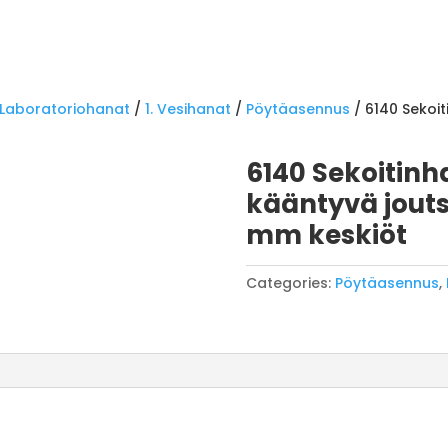
Laboratoriohanat
/
1. Vesihanat
/
Pöytäasennus
/ 6140 Sekoit
6140 Sekoitinh
kääntyvä jouts
mm keskiöt
Categories:
Pöytäasennus
,