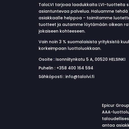
TaloLVI tarjoaa laadukkaita LVI-tuotteita 
asiantuntevaa palvelua. Haluamme tehdä 
asiakkaalle helppoa – toimitamme luotett
tuotteet ja autamme löytämään oikean ra
jokaiseen kohteeseen.
Vain noin 3 % suomalaisista yrityksistä ku
korkeimpaan luottoluokkaan.
Osoite :
Isonniitynkatu 5 A, 00520 HELSINKI
Puhelin :
+358 400 164 594
Sähköposti :
info@talolvi.fi
Epicur Group
AAA-luottolu
taloudellise
antaa asiakk