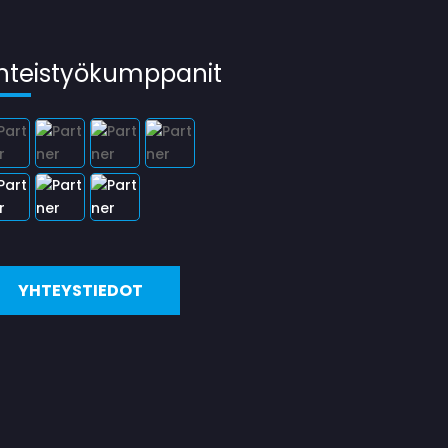
hteistyökumppanit
YHTEYSTIEDOT