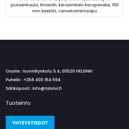
joutsenkaula, ilmastin, keraaminen karapesäke, 150
mm keskiöt, rannetoimintavipu
Osoite :
Isonniitynkatu 5 A, 00520 HELSINKI
Puhelin :
+358 400 164 594
Sähköposti :
info@talolvi.fi
Tuoteinfo
YHTEYSTIEDOT