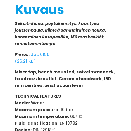
Kuvaus
Sekoitinhana, pöytäkiinnitys, kääntyvä
joutsenkaula, kiinteä sahalaitainen nokka.
keraaminen karapesäke, 150 mm keskiöt,
rannetoimintavipu
Piirros
:
doc 6156
(26,21 KB)
Mixer tap, bench mounted, swivel swanneck,
fixed nozzle outlet. Ceramic headwork, 150
mm centres, wrist action lever
TECHNICAL FEATURES
Media:
Water
Maximum pressure:
10 bar
Maximum temperature:
65° C
Fluid identification:
EN 13792
Design:
DIN 12918-1