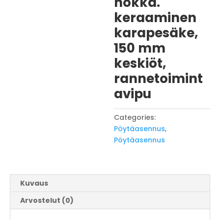
nokka.
keraaminen
karapesäke,
150 mm
keskiöt,
rannetoimint
avipu
Categories:
Pöytäasennus
,
Pöytäasennus
Kuvaus
Arvostelut (0)