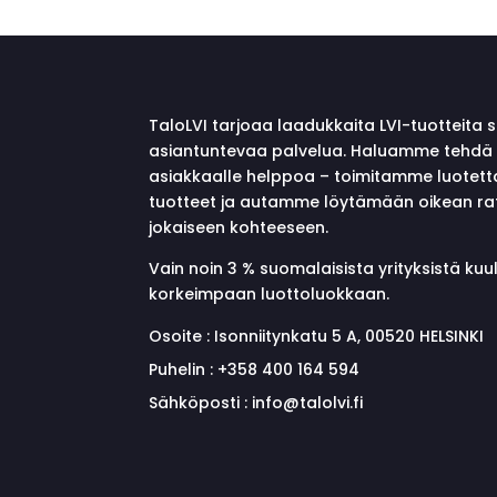
TaloLVI tarjoaa laadukkaita LVI-tuotteita 
asiantuntevaa palvelua. Haluamme tehdä 
asiakkaalle helppoa – toimitamme luotett
tuotteet ja autamme löytämään oikean ra
jokaiseen kohteeseen.
Vain noin 3 % suomalaisista yrityksistä ku
korkeimpaan luottoluokkaan.
Osoite :
Isonniitynkatu 5 A, 00520 HELSINKI
Puhelin :
+358 400 164 594
Sähköposti :
info@talolvi.fi