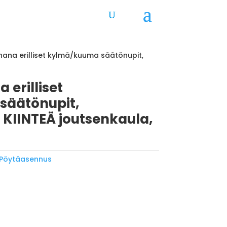
nhana erilliset kylmä/kuuma säätönupit,
 erilliset
äätönupit,
, KIINTEÄ joutsenkaula,
Pöytäasennus