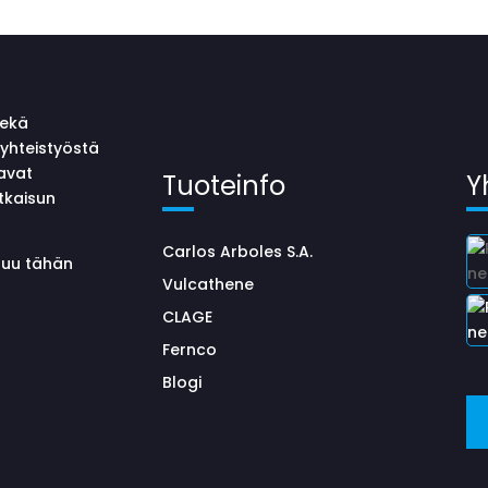
sekä
yhteistyöstä
avat
Tuoteinfo
Y
tkaisun
Carlos Arboles S.A.
uluu tähän
Vulcathene
CLAGE
Fernco
Blogi