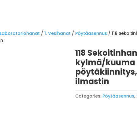
Laboratoriohanat
/
1. Vesihanat
/
Pöytäasennus
/ 118 Sekoiti
in
118 Sekoitinhana
kylmä/kuuma s
pöytäkiinnitys
ilmastin
Categories:
Pöytäasennus
,