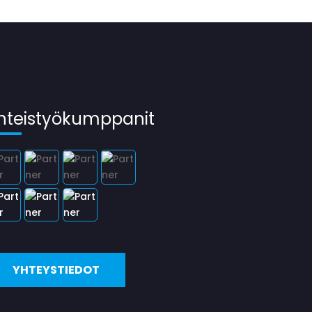
hteistyökumppanit
YHTEYSTIEDOT