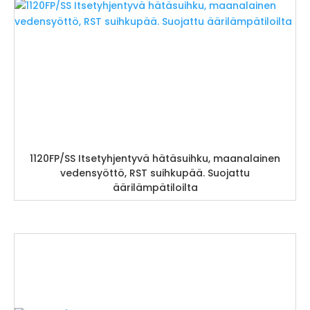
1120FP/SS Itsetyhjentyvä hätäsuihku, maanalainen
vedensyöttö, RST suihkupää. Suojattu
äärilämpätiloilta