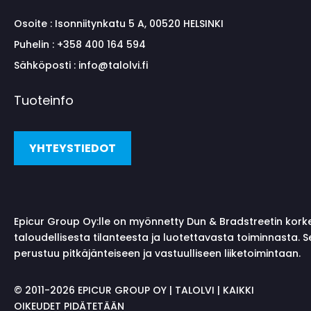
Osoite :
Isonniitynkatu 5 A, 00520 HELSINKI
Puhelin :
+358 400 164 594
Sähköposti :
info@talolvi.fi
Tuoteinfo
YHTEYSTIEDOT
Epicur Group Oy:lle on myönnetty Dun & Bradstreetin kork
taloudellisesta tilanteesta ja luotettavasta toiminnasta. 
perustuu pitkäjänteiseen ja vastuulliseen liiketoimintaan.
©
2011-2026 EPICUR GROUP OY | TALOLVI | KAIKKI
OIKEUDET PIDÄTETÄÄN