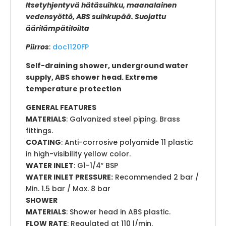
Itsetyhjentyvä hätäsuihku, maanalainen
vedensyöttö, ABS suihkupää. Suojattu
äärilämpätiloilta
Piirros
:
doc1120FP
Self-draining shower, underground water
supply, ABS shower head. Extreme
temperature protection
GENERAL FEATURES
MATERIALS
: Galvanized steel piping. Brass
fittings.
COATING
: Anti-corrosive polyamide 11 plastic
in high-visibility yellow color.
WATER INLET
: G1-1/4″ BSP
WATER INLET PRESSURE:
Recommended 2 bar /
Min. 1.5 bar / Max. 8 bar
SHOWER
MATERIALS
: Shower head in ABS plastic.
FLOW RATE
: Regulated at 110 l/min.