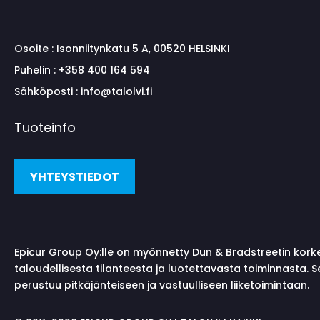
Osoite :
Isonniitynkatu 5 A, 00520 HELSINKI
Puhelin :
+358 400 164 594
Sähköposti :
info@talolvi.fi
Tuoteinfo
YHTEYSTIEDOT
Epicur Group Oy:lle on myönnetty Dun & Bradstreetin kork
taloudellisesta tilanteesta ja luotettavasta toiminnasta. 
perustuu pitkäjänteiseen ja vastuulliseen liiketoimintaan.