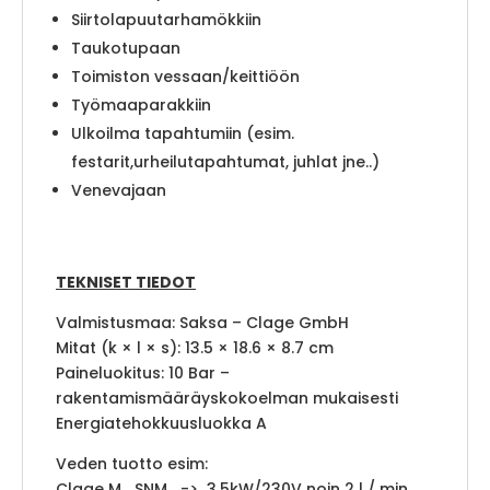
Siirtolapuutarhamökkiin
Taukotupaan
Toimiston vessaan/keittiöön
Työmaaparakkiin
Ulkoilma tapahtumiin (esim.
festarit,urheilutapahtumat, juhlat jne..)
Venevajaan
TEKNISET TIEDOT
Valmistusmaa: Saksa – Clage GmbH
Mitat (k × l × s): 13.5 × 18.6 × 8.7 cm
Paineluokitus: 10 Bar –
rakentamismääräyskokoelman mukaisesti
Energiatehokkuusluokka A
Veden tuotto esim:
Clage M_SNM -> 3.5kW/230V noin 2 l / min