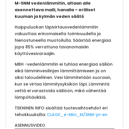
M-SNM vedenlämmitin, altaan alle
asennettava malli, hanalla – erilliset
kuuman ja kylmän veden säätö
Huippuluokan läpivirtausvedenlämmitin
vakuuttaa erinomaisella toimivuudella ja
hienostuneella muotoilulla. Säästää energiaa
jopa 85% verrattuna tavanomaisiin
käyttövesivaraajiin.
MBH -vedenlämmitin ei tuhlaa energiaa säiliön
eikä lämminvesilinjan lämmittämiseen ja on
siksi taloudellinen. Vesi lämmitetään suoraan,
kun se virtaa lämmitysyksikön läpi. Lämmintä
vettä ei varastoida säiliöön, mikä vähentää
lämpöhävikkiä.
TEKNINEN INFO sisältää tuotevaihtoehdot eri
tehokkuuksilla:
CLAGE_e-Mini_M/SNM-pi-en
ASENNUSVIDEO