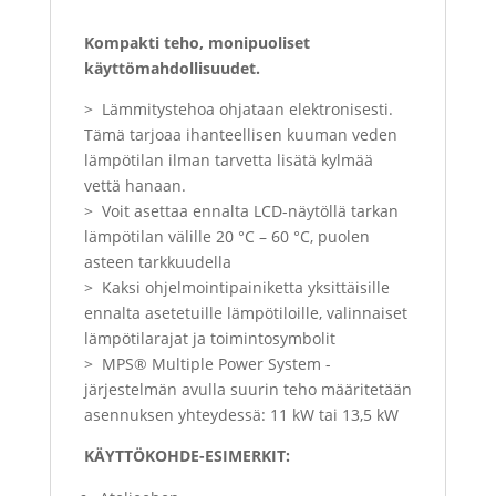
Kompakti teho, monipuoliset
käyttömahdollisuudet.
> Lämmitystehoa ohjataan elektronisesti.
Tämä tarjoaa ihanteellisen kuuman veden
lämpötilan ilman tarvetta lisätä kylmää
vettä hanaan.
> Voit asettaa ennalta LCD-näytöllä tarkan
lämpötilan välille 20 °C – 60 °C, puolen
asteen tarkkuudella
> Kaksi ohjelmointipainiketta yksittäisille
ennalta asetetuille lämpötiloille, valinnaiset
lämpötilarajat ja toimintosymbolit
> MPS® Multiple Power System -
järjestelmän avulla suurin teho määritetään
asennuksen yhteydessä: 11 kW tai 13,5 kW
KÄYTTÖKOHDE-ESIMERKIT: