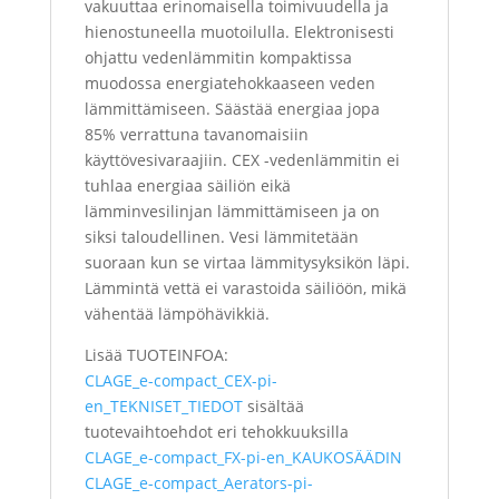
vakuuttaa erinomaisella toimivuudella ja
hienostuneella muotoilulla. Elektronisesti
ohjattu vedenlämmitin kompaktissa
muodossa energiatehokkaaseen veden
lämmittämiseen. Säästää energiaa jopa
85% verrattuna tavanomaisiin
käyttövesivaraajiin. CEX -vedenlämmitin ei
tuhlaa energiaa säiliön eikä
lämminvesilinjan lämmittämiseen ja on
siksi taloudellinen. Vesi lämmitetään
suoraan kun se virtaa lämmitysyksikön läpi.
Lämmintä vettä ei varastoida säiliöön, mikä
vähentää lämpöhävikkiä.
Lisää TUOTEINFOA:
CLAGE_e-compact_CEX-pi-
en_TEKNISET_TIEDOT
sisältää
tuotevaihtoehdot eri tehokkuuksilla
CLAGE_e-compact_FX-pi-en_KAUKOSÄÄDIN
CLAGE_e-compact_Aerators-pi-