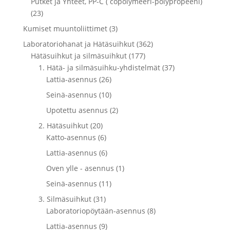
Putket ja Yhteet, PP-C ( copolymeeri-polypropeeni)
(23)
Kumiset muuntoliittimet (3)
Laboratoriohanat ja Hätäsuihkut (362)
Hätäsuihkut ja silmäsuihkut (177)
1. Hätä- ja silmäsuihku-yhdistelmät (37)
Lattia-asennus (26)
Seinä-asennus (10)
Upotettu asennus (2)
2. Hätäsuihkut (20)
Katto-asennus (6)
Lattia-asennus (6)
Oven ylle - asennus (1)
Seinä-asennus (11)
3. Silmäsuihkut (31)
Laboratoriopöytään-asennus (8)
Lattia-asennus (9)