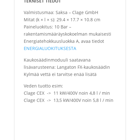
TEKNISET TIEDOT
Valmistusmaa: Saksa – Clage GmbH
Mitat (k × l × s): 29.4 × 17.7 × 10.8 cm
Paineluokitus: 10 Bar –
rakentamismääräyskokoelman mukaisesti
Energiatehokkuusluokka A, avaa tiedot
ENERGIALUOKITUKSESTA
Kaukosäädinmoduuli saatavana
lisävarusteena: Langaton FX-kaukosäädin
Kylmää vettä ei tarvitse enää lisätä
Veden tuotto esim:
Clage CEX -> 11 kW/400V noin 4,8 l / min
Clage CEX -> 13,5 kW/400V noin 5,8 l / min