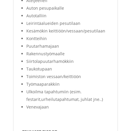
Ateljeehen
Auton pesupaikalle
Autotalliin
Leirintäalueiden pesutilaan
Kesämökin keittiöön/vessaan/pesutilaan
Kontteihin
Puutarhamajaan
Rakennustyömaalle
Siirtolapuutarhamökkiin
Taukotupaan
Toimiston vessaan/keittiöön
Työmaaparakkiin
Ulkoilma tapahtumiin (esim.
festarit,urheilutapahtumat, juhlat jne..)
Venevajaan