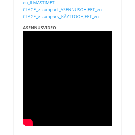
en_ILMASTIMET
CLAGE_e-compact_ASENNUSOHJEET_en
CLAGE_e-compacy_KÄYTTÖOHJEET_en
ASENNUSVIDEO