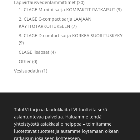
Läpivirtausvedenlämmittimet (30)
1. CLAGE M-mini sarja KOMPAKTIT RATKAISUT (9)
2. CLAGE C-compact sarja LAAJAAN
KÄYTTÖTARKOITUKSEEN (7)
3. CLAGE D-comfort sarja KORKEA SUORITUSKYKY
(9)
CLAGE lisäosat (4)
Other (0)
Vesisuodatin (1)
TaloLVI tarjoaa laadukkaita LVI-tuotteita sekä
asiantuntevaa palvelua. Haluamme tehdä
yhteistyöstä asiakkaalle helppoa – toimitamme
luotettavat tuotteet ja autamme löytämään oikean
ratkaisun jokaiseen kohteeseen.