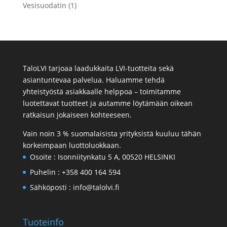
Vesisuodatin (1)
TaloLVI tarjoaa laadukkaita LVI-tuotteita sekä
asiantuntevaa palvelua. Haluamme tehdä
yhteistyöstä asiakkaalle helppoa – toimitamme
luotettavat tuotteet ja autamme löytämään oikean
ratkaisun jokaiseen kohteeseen.
Vain noin 3 % suomalaisista yrityksistä kuuluu tähän
korkeimpaan luottoluokkaan.
Osoite :
Isonniitynkatu 5 A, 00520 HELSINKI
Puhelin :
+358 400 164 594
Sähköposti :
info@talolvi.fi
Tuoteinfo