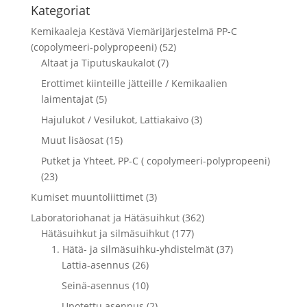
Kategoriat
Kemikaaleja Kestävä ViemäriJärjestelmä PP-C
(copolymeeri-polypropeeni) (52)
Altaat ja Tiputuskaukalot (7)
Erottimet kiinteille jätteille / Kemikaalien
laimentajat (5)
Hajulukot / Vesilukot, Lattiakaivo (3)
Muut lisäosat (15)
Putket ja Yhteet, PP-C ( copolymeeri-polypropeeni)
(23)
Kumiset muuntoliittimet (3)
Laboratoriohanat ja Hätäsuihkut (362)
Hätäsuihkut ja silmäsuihkut (177)
1. Hätä- ja silmäsuihku-yhdistelmät (37)
Lattia-asennus (26)
Seinä-asennus (10)
Upotettu asennus (2)