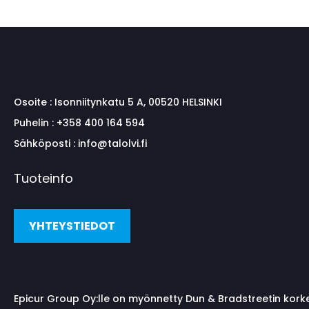
Osoite :
Isonniitynkatu 5 A, 00520 HELSINKI
Puhelin :
+358 400 164 594
Sähköposti :
info@talolvi.fi
Tuoteinfo
YHTEYSTIEDOT
Epicur Group Oy:lle on myönnetty Dun & Bradstreetin kork