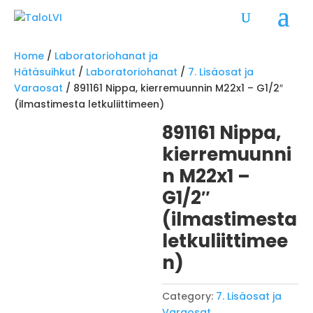
Home
/
Laboratoriohanat ja
Hätäsuihkut
/
Laboratoriohanat
/
7. Lisäosat ja
Varaosat
/ 891161 Nippa, kierremuunnin M22x1 – G1/2″
(ilmastimesta letkuliittimeen)
891161 Nippa,
kierremuunni
n M22x1 –
G1/2″
(ilmastimesta
letkuliittimee
n)
Category:
7. Lisäosat ja
Varaosat