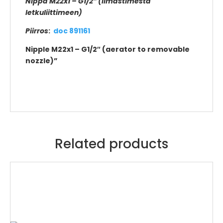
Nippa M22x1 – G1/2″ (ilmastimesta
letkuliittimeen)
Piirros
:
doc 891161
Nipple M22x1 – G1/2″ (aerator to removable
nozzle)”
Related products