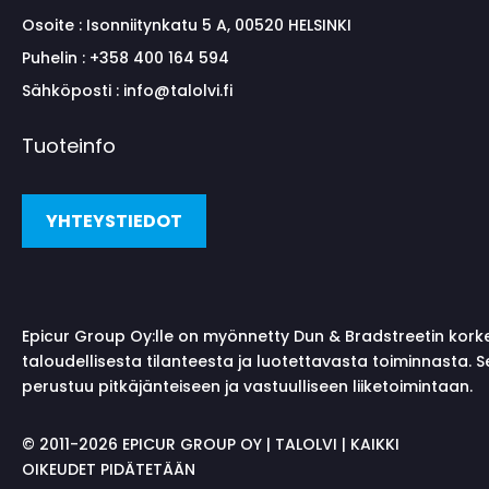
Osoite :
Isonniitynkatu 5 A, 00520 HELSINKI
Puhelin :
+358 400 164 594
Sähköposti :
info@talolvi.fi
Tuoteinfo
YHTEYSTIEDOT
Epicur Group Oy:lle on myönnetty Dun & Bradstreetin kork
taloudellisesta tilanteesta ja luotettavasta toiminnasta. 
perustuu pitkäjänteiseen ja vastuulliseen liiketoimintaan.
©
2011-2026 EPICUR GROUP OY | TALOLVI | KAIKKI
OIKEUDET PIDÄTETÄÄN