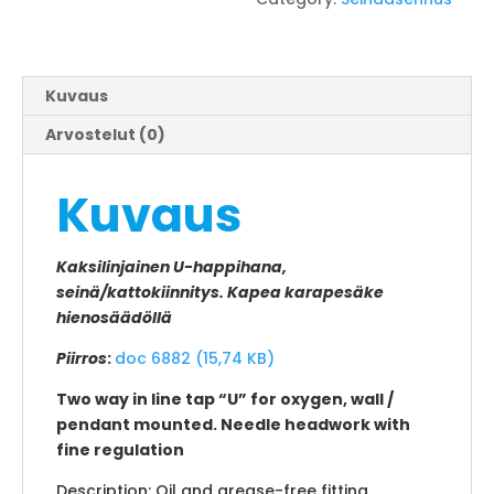
Kuvaus
Arvostelut (0)
Kuvaus
Kaksilinjainen U-happihana,
seinä/kattokiinnitys. Kapea karapesäke
hienosäädöllä
Piirros
:
doc 6882 (15,74 KB)
Two way in line tap “U” for oxygen, wall /
pendant mounted. Needle headwork with
fine regulation
Description: Oil and grease-free fitting,