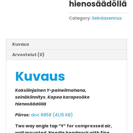
hienosäädöllä
Category:
Seinäasennus
Kuvaus
Arvostelut (0)
Kuvaus
Kaksilinjainen Y-paineilmahana,
seinäkiinnitys. Kapea karapesäke
hienosäädöllä
Piirros
:
doc 6858 (41,15 KB)
Two way angle tap “Y” for compressed air,
wall mounted. Needle headwork with fine