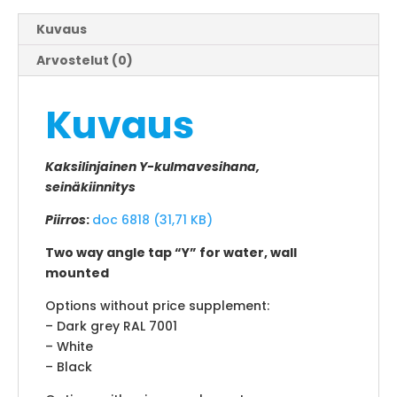
Kuvaus
Arvostelut (0)
Kuvaus
Kaksilinjainen Y-kulmavesihana,
seinäkiinnitys
Piirros
:
doc 6818 (31,71 KB)
Two way angle tap “Y” for water, wall
mounted
Options without price supplement:
– Dark grey RAL 7001
– White
– Black