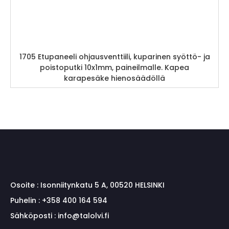
1705 Etupaneeli ohjausventtiili, kuparinen syöttö- ja
poistoputki 10x1mm, paineilmalle. Kapea
karapesäke hienosäädöllä
Osoite :
Isonniitynkatu 5 A, 00520 HELSINKI
Puhelin :
+358 400 164 594
Sähköposti :
info@talolvi.fi