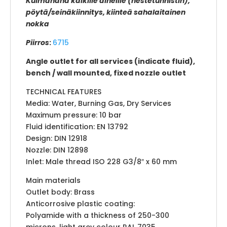
Kulmahana kaikille aineille (nestetunnistin),
pöytä/seinäkiinnitys, kiinteä sahalaitainen
nokka
Piirros
:
6715
Angle outlet for all services (indicate fluid),
bench / wall mounted, fixed nozzle outlet
TECHNICAL FEATURES
Media: Water, Burning Gas, Dry Services
Maximum pressure: 10 bar
Fluid identification: EN 13792
Design: DIN 12918
Nozzle: DIN 12898
Inlet: Male thread ISO 228 G3/8″ x 60 mm
Main materials
Outlet body: Brass
Anticorrosive plastic coating:
Polyamide with a thickness of 250-300