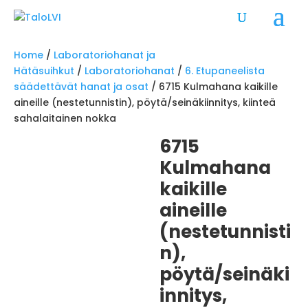
Home
/
Laboratoriohanat ja
Hätäsuihkut
/
Laboratoriohanat
/
6. Etupaneelista
säädettävät hanat ja osat
/ 6715 Kulmahana kaikille
aineille (nestetunnistin), pöytä/seinäkiinnitys, kiinteä
sahalaitainen nokka
6715
Kulmahana
kaikille
aineille
(nestetunnisti
n),
pöytä/seinäki
innitys,