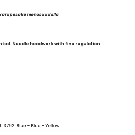
 karapesäke hienosäädöllä
unted. Needle headwork with fine regulation
N 13792: Blue – Blue – Yellow