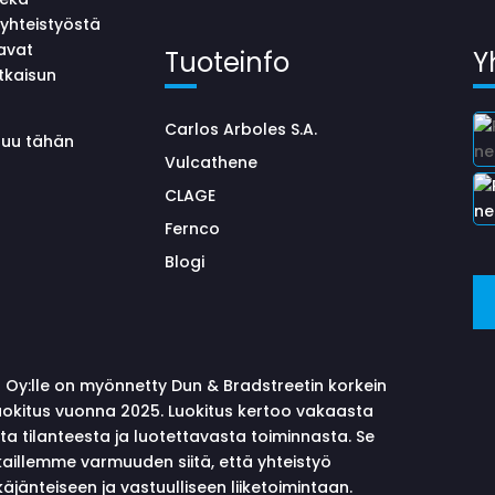
yhteistyöstä
avat
Tuoteinfo
Y
tkaisun
Carlos Arboles S.A.
uluu tähän
Vulcathene
CLAGE
Fernco
Blogi
 Oy:lle on myönnetty Dun & Bradstreetin korkein
okitus vuonna 2025. Luokitus kertoo vakaasta
sta tilanteesta ja luotettavasta toiminnasta. Se
aillemme varmuuden siitä, että yhteistyö
äjänteiseen ja vastuulliseen liiketoimintaan.