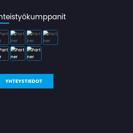
hteistyökumppanit
YHTEYSTIEDOT