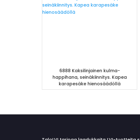
6888 Kaksilinjainen kulma-
happihana, seinäkiinnitys. Kapea
karapesäke hienosäädöllä
TaloLVI tarjoaa laadukkaita LVI-tuotteita 