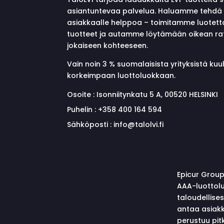
asiantuntevaa palvelua. Haluamme tehdä 
asiakkaalle helppoa – toimitamme luotett
tuotteet ja autamme löytämään oikean ra
jokaiseen kohteeseen.
Vain noin 3 % suomalaisista yrityksistä ku
korkeimpaan luottoluokkaan.
Osoite :
Isonniitynkatu 5 A, 00520 HELSINKI
Puhelin :
+358 400 164 594
Sähköposti :
info@talolvi.fi
Epicur Group
AAA-luottolu
taloudellise
antaa asiakk
perustuu pitk