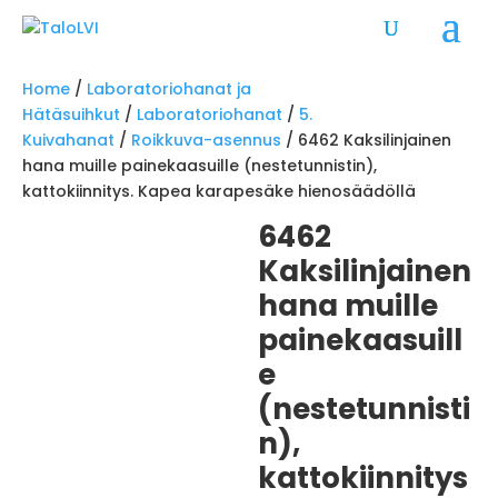
Home
/
Laboratoriohanat ja
Hätäsuihkut
/
Laboratoriohanat
/
5.
Kuivahanat
/
Roikkuva-asennus
/ 6462 Kaksilinjainen
hana muille painekaasuille (nestetunnistin),
kattokiinnitys. Kapea karapesäke hienosäädöllä
6462
Kaksilinjainen
hana muille
painekaasuill
e
(nestetunnisti
n),
kattokiinnitys