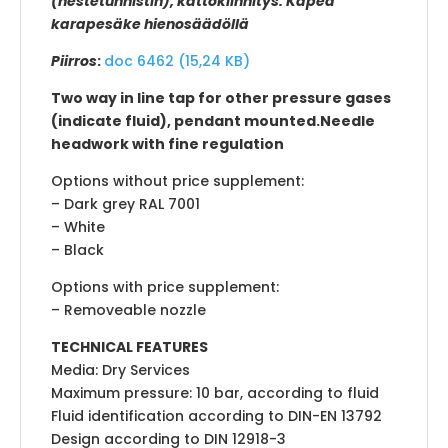
(nestetunnistin), kattokiinnitys. Kapea
karapesäke hienosäädöllä
Piirros
:
doc 6462 (15,24 KB)
Two way in line tap for other pressure gases
(indicate fluid), pendant mounted.Needle
headwork with fine regulation
Options without price supplement:
– Dark grey RAL 7001
– White
– Black
Options with price supplement:
– Removeable nozzle
TECHNICAL FEATURES
Media: Dry Services
Maximum pressure: 10 bar, according to fluid
Fluid identification according to DIN-EN 13792
Design according to DIN 12918-3