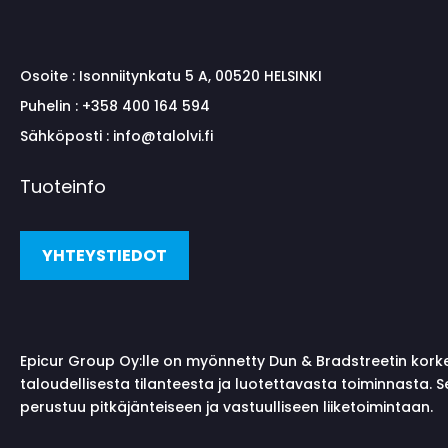
Osoite :
Isonniitynkatu 5 A, 00520 HELSINKI
Puhelin :
+358 400 164 594
Sähköposti :
info@talolvi.fi
Tuoteinfo
YHTEYSTIEDOT
Epicur Group Oy:lle on myönnetty Dun & Bradstreetin kork
taloudellisesta tilanteesta ja luotettavasta toiminnasta. 
perustuu pitkäjänteiseen ja vastuulliseen liiketoimintaan.