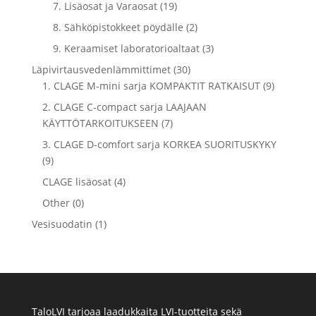
7. Lisäosat ja Varaosat (19)
8. Sähköpistokkeet pöydälle (2)
9. Keraamiset laboratorioaltaat (3)
Läpivirtausvedenlämmittimet (30)
1. CLAGE M-mini sarja KOMPAKTIT RATKAISUT (9)
2. CLAGE C-compact sarja LAAJAAN
KÄYTTÖTARKOITUKSEEN (7)
3. CLAGE D-comfort sarja KORKEA SUORITUSKYKY
(9)
CLAGE lisäosat (4)
Other (0)
Vesisuodatin (1)
TaloLVI tarjoaa laadukkaita LVI-tuotteita sekä