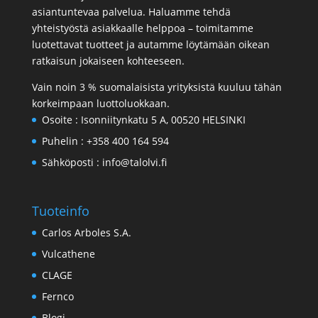
asiantuntevaa palvelua. Haluamme tehdä
yhteistyöstä asiakkaalle helppoa – toimitamme
luotettavat tuotteet ja autamme löytämään oikean
ratkaisun jokaiseen kohteeseen.
Vain noin 3 % suomalaisista yrityksistä kuuluu tähän
korkeimpaan luottoluokkaan.
Osoite :
Isonniitynkatu 5 A, 00520 HELSINKI
Puhelin :
+358 400 164 594
Sähköposti :
info@talolvi.fi
Tuoteinfo
Carlos Arboles S.A.
Vulcathene
CLAGE
Fernco
Blogi