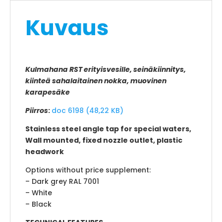
Kuvaus
Kulmahana RST erityisvesille, seinäkiinnitys,
kiinteä sahalaitainen nokka, muovinen
karapesäke
Piirros
:
doc 6198 (48,22 KB)
Stainless steel angle tap for special waters,
Wall mounted, fixed nozzle outlet, plastic
headwork
Options without price supplement:
– Dark grey RAL 7001
– White
– Black