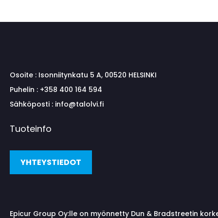
Osoite :
Isonniitynkatu 5 A, 00520 HELSINKI
Puhelin :
+358 400 164 594
Sähköposti :
info@talolvi.fi
Tuoteinfo
YHTEYSTIEDOT
Epicur Group Oy:lle on myönnetty Dun & Bradstreetin kork