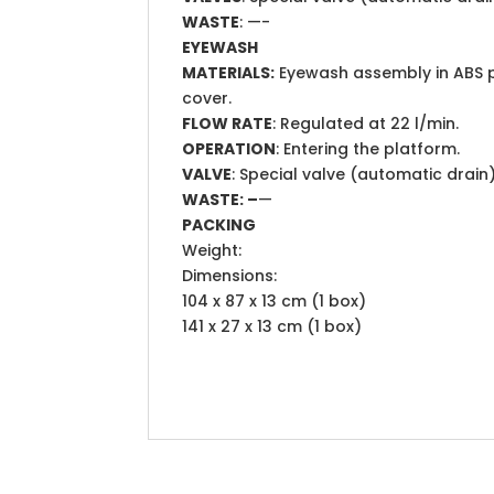
WASTE
: —-
EYEWASH
MATERIALS:
Eyewash assembly in ABS p
cover.
FLOW RATE
: Regulated at 22 l/min.
OPERATION
: Entering the platform.
VALVE
: Special valve (automatic drain
WASTE: –
—
PACKING
Weight:
Dimensions:
104 x 87 x 13 cm (1 box)
141 x 27 x 13 cm (1 box)