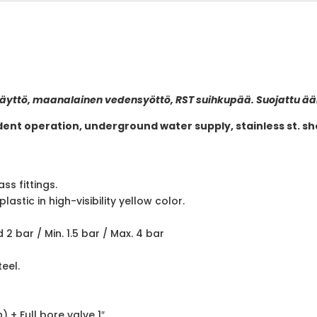
käyttö, maanalainen vedensyöttö, RST suihkupää. Suojattu äär
nt operation, underground water supply, stainless st. 
ass fittings.
lastic in high-visibility yellow color.
 bar / Min. 1.5 bar / Max. 4 bar
teel.
) + Full bore valve 1″