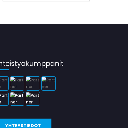
hteistyökumppanit
YHTEYSTIEDOT