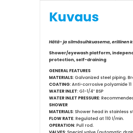
Kuvaus
Hätä- ja silmäsuihkuasema, erillinen 
Shower/eyewash platform, independe
protection, self-draining
GENERAL FEATURES
MATERIALS
: Galvanized steel piping. Br
COATING
: Anti-corrosive polyamide 11 p
WATER INLET
: G1-1/4″ BSP
WATER INLET PRESSURE
: Recommended 2
SHOWER
MATERIALS
: Shower head in stainless s
FLOW RATE
: Regulated at 110 l/min.
OPERATION
: Pull rod.
VALVES
: Special valve (automatic drain