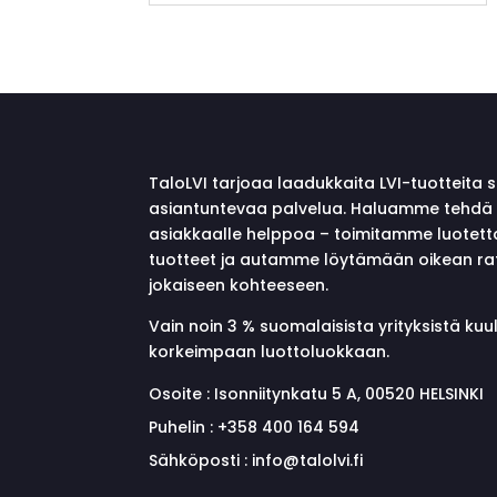
TaloLVI tarjoaa laadukkaita LVI-tuotteita 
asiantuntevaa palvelua. Haluamme tehdä 
asiakkaalle helppoa – toimitamme luotett
tuotteet ja autamme löytämään oikean ra
jokaiseen kohteeseen.
Vain noin 3 % suomalaisista yrityksistä ku
korkeimpaan luottoluokkaan.
Osoite :
Isonniitynkatu 5 A, 00520 HELSINKI
Puhelin :
+358 400 164 594
Sähköposti :
info@talolvi.fi