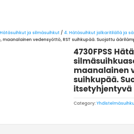
Hätäsuihkut ja silmäsuihkut
/
4. Hätäsuihkut jalkaritilällä ja säi
ö, maanalainen vedensyöttö, RST suihkupää. Suojattu äärilämpö
4730FPSS Hätä
silmäsuihkuase
maanalainen v
suihkupää. Suo
itsetyhjentyvä
Category:
Yhdistelmäsuihku