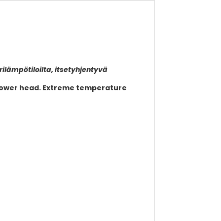
ilämpötiloilta, itsetyhjentyvä
shower head. Extreme temperature