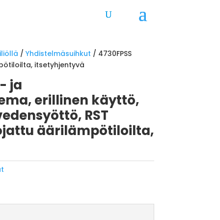
liöllä
/
Yhdistelmäsuihkut
/ 4730FPSS
tiloilta, itsetyhjentyvä
- ja
ma, erillinen käyttö,
edensyöttö, RST
jattu äärilämpötiloilta,
t