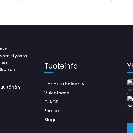
sekä
yhteistyöstä
avat
Tuoteinfo
Y
tkaisun
Carlos Arboles S.A.
uluu tähän
Vulcathene
CLAGE
Fernco
Blogi