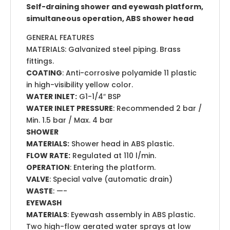
Self-draining shower and eyewash platform,
simultaneous operation, ABS shower head
GENERAL FEATURES
MATERIALS: Galvanized steel piping. Brass
fittings.
COATING
: Anti-corrosive polyamide 11 plastic
in high-visibility yellow color.
WATER INLET:
G1-1/4″ BSP
WATER INLET PRESSURE
: Recommended 2 bar /
Min. 1.5 bar / Max. 4 bar
SHOWER
MATERIALS:
Shower head in ABS plastic.
FLOW RATE:
Regulated at 110 l/min.
OPERATION
: Entering the platform.
VALVE
: Special valve (automatic drain)
WASTE
: —-
EYEWASH
MATERIALS
: Eyewash assembly in ABS plastic.
Two high-flow aerated water sprays at low