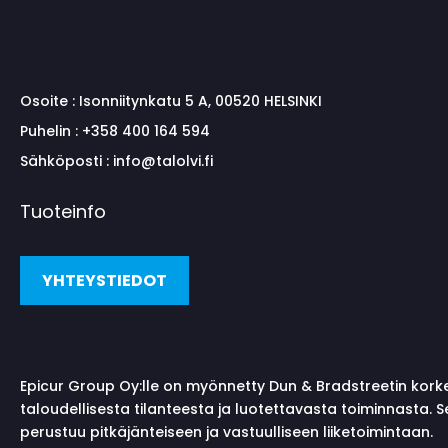
Osoite :
Isonniitynkatu 5 A, 00520 HELSINKI
Puhelin :
+358 400 164 594
Sähköposti :
info@talolvi.fi
Tuoteinfo
YHTEYSTIEDOT
Epicur Group Oy:lle on myönnetty Dun & Bradstreetin kork
taloudellisesta tilanteesta ja luotettavasta toiminnasta. 
perustuu pitkäjänteiseen ja vastuulliseen liiketoimintaan.