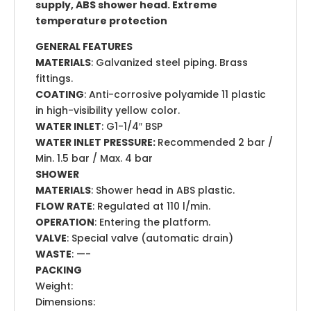
supply, ABS shower head. Extreme
temperature protection
GENERAL FEATURES
MATERIALS
: Galvanized steel piping. Brass
fittings.
COATING
: Anti-corrosive polyamide 11 plastic
in high-visibility yellow color.
WATER INLET
: G1-1/4″ BSP
WATER INLET PRESSURE:
Recommended 2 bar /
Min. 1.5 bar / Max. 4 bar
SHOWER
MATERIALS
: Shower head in ABS plastic.
FLOW RATE
: Regulated at 110 l/min.
OPERATION
: Entering the platform.
VALVE
: Special valve (automatic drain)
WASTE
: —-
PACKING
Weight:
Dimensions: