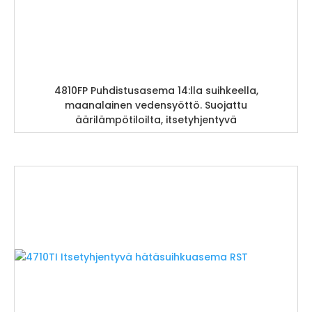
4810FP Puhdistusasema 14:lla suihkeella,
maanalainen vedensyöttö. Suojattu
äärilämpötiloilta, itsetyhjentyvä