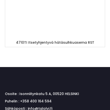
4710TI Itsetyhjentyvä hätäsuihkuasema RST
Osoite :
Isonniitynkatu 5 A, 00520 HELSINKI
Puhelin :
+358 400 164 594
Sähköposti :
info@talolvi.fi