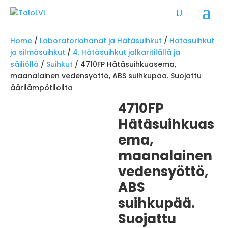
Home
/
Laboratoriohanat ja Hätäsuihkut
/
Hätäsuihkut
ja silmäsuihkut
/
4. Hätäsuihkut jalkaritilällä ja
säiliöllä
/
Suihkut
/ 4710FP Hätäsuihkuasema,
maanalainen vedensyöttö, ABS suihkupää. Suojattu
äärilämpötiloilta
4710FP
Hätäsuihkuas
ema,
maanalainen
vedensyöttö,
ABS
suihkupää.
Suojattu