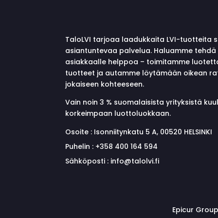
TaloLVI tarjoaa laadukkaita LVI-tuotteita 
asiantuntevaa palvelua. Haluamme tehdä 
asiakkaalle helppoa – toimitamme luotett
tuotteet ja autamme löytämään oikean ra
jokaiseen kohteeseen.
Vain noin 3 % suomalaisista yrityksistä ku
korkeimpaan luottoluokkaan.
Osoite :
Isonniitynkatu 5 A, 00520 HELSINKI
Puhelin :
+358 400 164 594
Sähköposti :
info@talolvi.fi
Epicur Group