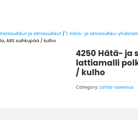
Hätäsuihkut ja silmäsuihkut
/
1. Hätä- ja silmäsuihku-yhdiste
lla, ABS suihkupää / kulho
4250 Hätä- ja 
lattiamalli po
/ kulho
Category:
Lattia-asennus