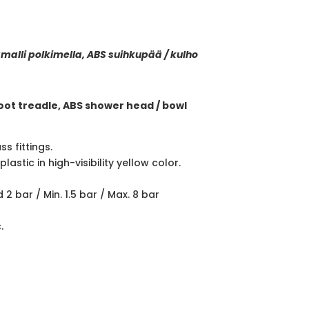
malli polkimella, ABS suihkupää / kulho
ot treadle, ABS shower head / bowl
s fittings.
astic in high-visibility yellow color.
bar / Min. 1.5 bar / Max. 8 bar
.