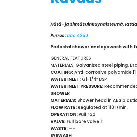
Hätä- ja silmäsuihkuyhdistelmä, lattia
Piirros
:
doc 4250
Pedestal shower and eyewash with fo
GENERAL FEATURES
MATERIALS: Galvanized steel piping. Bras
COATING:
Anti-corrosive polyamide 11 pl
WATER INLET:
G1-1/4″ BSP
WATER INLET PRESSURE:
Recommended 2 
SHOWER
MATERIALS:
Shower head in ABS plastic
FLOW RATE:
Regulated at 110 l/min.
OPERATION:
Pull rod.
VALVE:
Full bore valve 1″
WASTE:
—-
EYEWASH