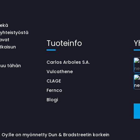
sekä
yhteistyöstä
avat
Tuoteinfo
Y
tkaisun
Carlos Arboles S.A.
uluu tähän
Vulcathene
CLAGE
Fernco
Blogi
 Oy:lle on myönnetty Dun & Bradstreetin korkein