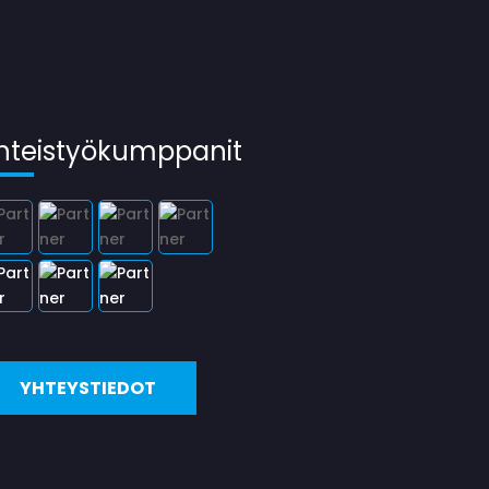
hteistyökumppanit
YHTEYSTIEDOT