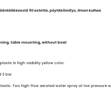
äntöliikkeestä 90 astetta, pöytäkiinnitys, ilman kulhoa
ning, table mounting, without bowl
lastic in high-visibility yellow color.
 3 bar
plastic. Two high-flow aerated water spray at low pressure 