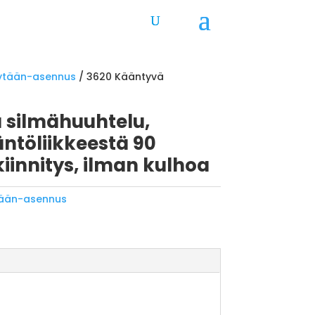
ytään-asennus
/ 3620 Kääntyvä
 silmähuuhtelu,
ntöliikkeestä 90
kiinnitys, ilman kulhoa
tään-asennus