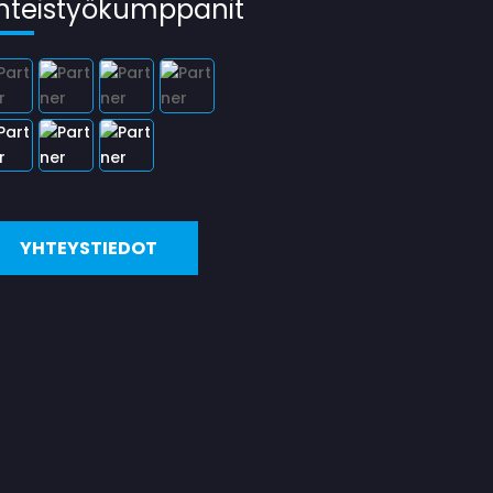
hteistyökumppanit
YHTEYSTIEDOT