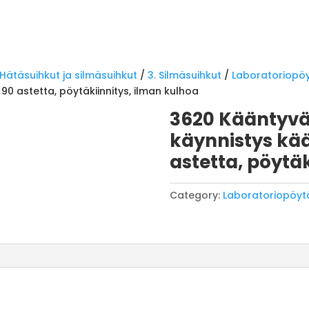
Hätäsuihkut ja silmäsuihkut
/
3. Silmäsuihkut
/
Laboratoriopö
90 astetta, pöytäkiinnitys, ilman kulhoa
3620 Kääntyvä
käynnistys kää
astetta, pöytä
Category:
Laboratoriopöy