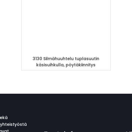
3130 Silmähuuhtelu tuplasuutin
käsisuihkulla, pöytäkiinnitys
sekä
yhteistyöstä
avat