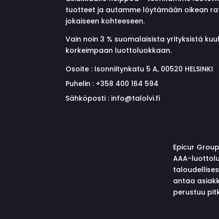
tuotteet ja autamme löytämään oikean ra
jokaiseen kohteeseen.
Vain noin 3 % suomalaisista yrityksistä ku
korkeimpaan luottoluokkaan.
Osoite :
Isonniitynkatu 5 A, 00520 HELSINKI
Puhelin :
+358 400 164 594
Sähköposti :
info@talolvi.fi
Epicur Group
AAA-luottolu
taloudellise
antaa asiakk
perustuu pitk