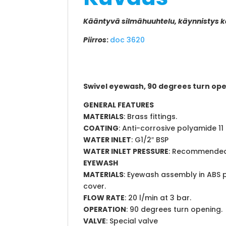
Kääntyvä silmähuuhtelu, käynnistys kä
Piirros
:
doc 3620
Swivel eyewash, 90 degrees turn ope
GENERAL FEATURES
MATERIALS
: Brass fittings.
COATING
: Anti-corrosive polyamide 11 p
WATER INLET
: G1/2″ BSP
WATER INLET PRESSURE
: Recommended
EYEWASH
MATERIALS
: Eyewash assembly in ABS 
cover.
FLOW RATE
: 20 l/min at 3 bar.
OPERATION
: 90 degrees turn opening.
VALVE
: Special valve