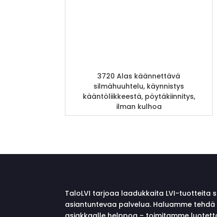
3720 Alas käännettävä
silmähuuhtelu, käynnistys
kääntöliikkeestä, pöytäkiinnitys,
ilman kulhoa
TaloLVI tarjoaa laadukkaita LVI-tuotteita 
asiantuntevaa palvelua. Haluamme tehdä 
asiakkaalle helppoa – toimitamme luotett