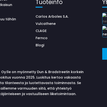
Tuoteinfo
Y
tkaisun
Carlos Arboles S.A.
uluu tähän
Vulcathene
CLAGE
Fernco
Blogi
 Oy:lle on myönnetty Dun & Bradstreetin korkein
okitus vuonna 2025. Luokitus kertoo vakaasta
sta tilanteesta ja luotettavasta toiminnasta. Se
aillemme varmuuden siitä, että yhteistyö
äjänteiseen ja vastuulliseen liiketoimintaan.