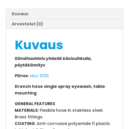
Kuvaus
Arvostelut (0)
Kuvaus
Silmähuuhtelu yhdellä käsisuihkulla,
pöytäkiinnitys
Piirros
:
doc 3120
Drench hose single spray eyewash, table
mounting
GENERAL FEATURES
MATERIALS
: Flexible hose in stainless steel.
Brass fittings.
COATING
: Anti-corrosive polyamide 11 plastic