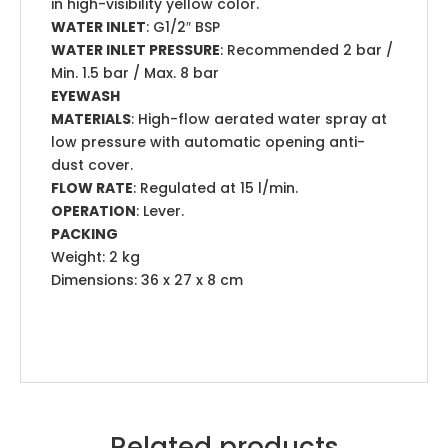
in high-visibility yellow color.
WATER INLET
: G1/2″ BSP
WATER INLET PRESSURE
: Recommended 2 bar /
Min. 1.5 bar / Max. 8 bar
EYEWASH
MATERIALS
: High-flow aerated water spray at
low pressure with automatic opening anti-
dust cover.
FLOW RATE
: Regulated at 15 l/min.
OPERATION
: Lever.
PACKING
Weight: 2 kg
Dimensions: 36 x 27 x 8 cm
Related products